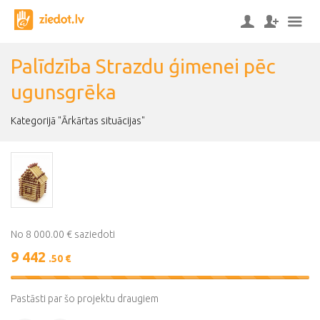
Palīdzība Strazdu ģimenei pēc
ugunsgrēka
Kategorijā "Ārkārtas situācijas"
No 8 000.00 € saziedoti
9 442
.50 €
118%
Complete
Pastāsti par šo projektu draugiem