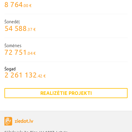
8 764
.00 €
Šonedēļ
54 588
.37 €
Šomēnes
72 751
.04 €
Šogad
2 261 132
.42 €
REALIZĒTIE PROJEKTI