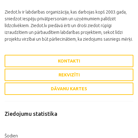
Ziedot.lv ir labdarības organizācija, kas darbojas kopš 2003.gada,
sniedzot iespēju privātpersonām un uzņēmumiem palīdzēt
līdzcilvēkiem. Ziedot.lv piedāvā ērti un droši ziedot rūpīgi
izraudzītiem un pārbaudītiem labdarības projektiem, sekot līdzi
projektu virzībai un būt pārliecinātiem, ka ziedojums sasniegs mērķi.
KONTAKTI
REKVIZĪTI
DĀVANU KARTES
Ziedojumu statistika
Šodien