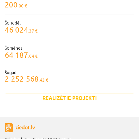
200
.00 €
Šonedēļ
46 024
.37 €
Šomēnes
64 187
.04 €
Šogad
2 252 568
.42 €
REALIZĒTIE PROJEKTI