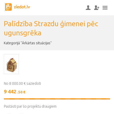
Palīdzība Strazdu ģimenei pēc
ugunsgrēka
Kategorijā "Ārkārtas situācijas"
No 8 000.00 € saziedoti
9 442
.50 €
118%
Complete
Pastāsti par šo projektu draugiem