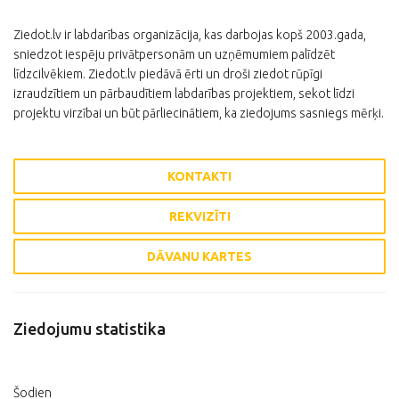
Ziedot.lv ir labdarības organizācija, kas darbojas kopš 2003.gada,
sniedzot iespēju privātpersonām un uzņēmumiem palīdzēt
līdzcilvēkiem. Ziedot.lv piedāvā ērti un droši ziedot rūpīgi
izraudzītiem un pārbaudītiem labdarības projektiem, sekot līdzi
projektu virzībai un būt pārliecinātiem, ka ziedojums sasniegs mērķi.
KONTAKTI
REKVIZĪTI
DĀVANU KARTES
Ziedojumu statistika
Šodien