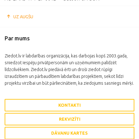
UZ AUGŠU
Par mums
Ziedot.lv ir labdarības organizācija, kas darbojas kopš 2003.gada,
sniedzot iespēju privātpersonām un uzņēmumiem palīdzēt
līdzcilvēkiem. Ziedot.lv piedāvā ērti un droši ziedot rūpīgi
izraudzītiem un pārbaudītiem labdarības projektiem, sekot līdzi
projektu virzībai un būt pārliecinātiem, ka ziedojums sasniegs mērķi.
KONTAKTI
REKVIZĪTI
DĀVANU KARTES