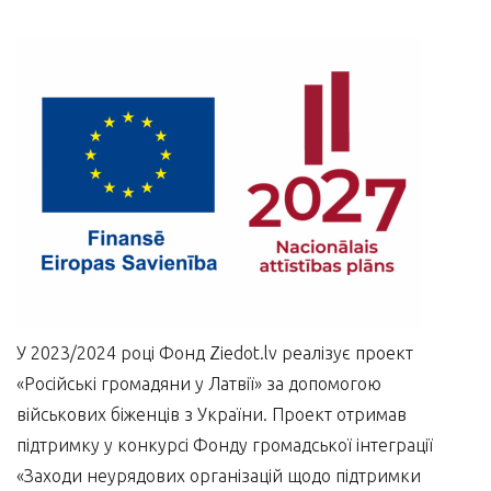
У 2023/2024 році Фонд Ziedot.lv реалізує проект
«Російські громадяни у Латвії» за допомогою
військових біженців з України. Проект отримав
підтримку у конкурсі Фонду громадської інтеграції
«Заходи неурядових організацій щодо підтримки