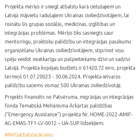
Projekta mērķis ir sniegt atbalstu karā cietušajiem un
Latvijā mājvietu radušajiem Ukrainas civiliedzīvotājiem, lai
risinātu šīs grupas sociālās, medicīnas, izglītības un
integrācijas problēmas. Mērķis tiks sasniegts caur
mentoringu, praktisku palīdzību un integrācijas pasākumu
organizēšanu Ukrainas civiliedzīvotājiem, stiprinot viņu
spēju veidot neatkarīgu un pašpietiekamu dzīvi un sadzīvi
Latvijā. Projekta kopējais budžets ir 61420.72 eiro, projekta
termiņš 01.07.20023 - 30.06.2024. Projekta ietvaros
palīdzību saņems vismaz 500 Ukrainas civiliedzīvotāji.
Projekts finansēts no Patvēruma, migrācijas un integrācijas
fonda Tematiskā Mehānisma Ārkārtas palīdzības
(“Emergency Assistance”) projekta Nr. HOME-2022-AMIF-
AG-EMAS-TF1-LV-0012 – UA-SUP līdzekļiem.
#NVOatbalstaUkrainu