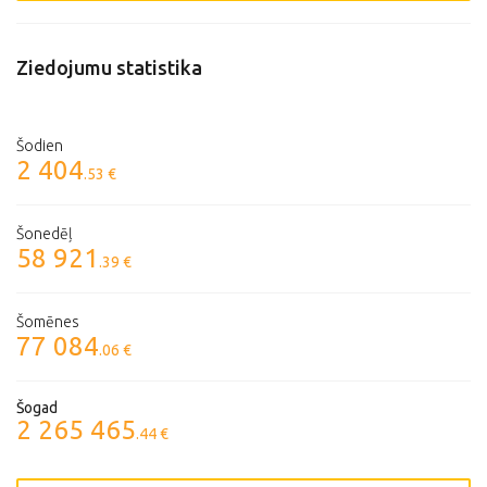
Ziedojumu statistika
Šodien
2 404
.53 €
Šonedēļ
58 921
.39 €
Šomēnes
77 084
.06 €
Šogad
2 265 465
.44 €