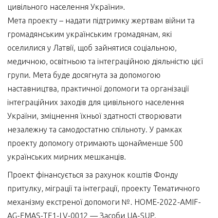
цивільного населення України».
Мета проекту – надати підтримку жертвам війни та
громадянським українським громадянам, які
оселилися у Латвії, щоб зайнятися соціальною,
медичною, освітньою та інтеграційною діяльністю цієї
групи. Мета буде досягнута за допомогою
наставництва, практичної допомоги та організації
інтеграційних заходів для цивільного населення
України, зміцнення їхньої здатності створювати
незалежну та самодостатню спільноту. У рамках
проекту допомогу отримають щонайменше 500
українських мирних мешканців.
Проект фінансується за рахунок коштів Фонду
притулку, міграції та інтеграції, проекту Тематичного
механізму екстреної допомоги №. HOME-2022-AMIF-
AG-EMAS-TF1-LV-0012 — Засоби UA-SUP.