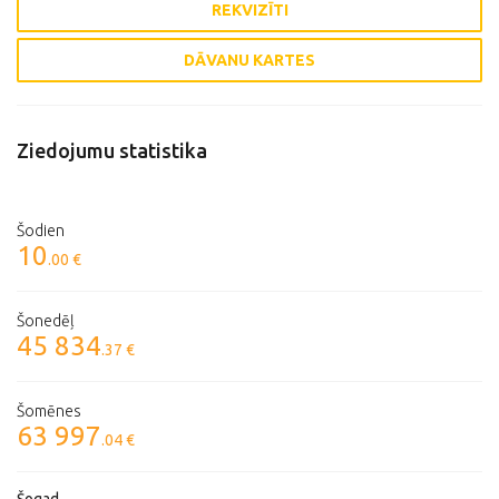
REKVIZĪTI
DĀVANU KARTES
Ziedojumu statistika
Šodien
10
.00 €
Šonedēļ
45 834
.37 €
Šomēnes
63 997
.04 €