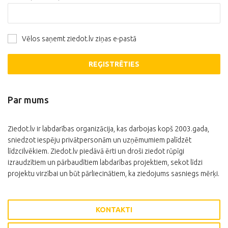
Vēlos saņemt ziedot.lv ziņas e-pastā
REĢISTRĒTIES
Par mums
Ziedot.lv ir labdarības organizācija, kas darbojas kopš 2003.gada,
sniedzot iespēju privātpersonām un uzņēmumiem palīdzēt
līdzcilvēkiem. Ziedot.lv piedāvā ērti un droši ziedot rūpīgi
izraudzītiem un pārbaudītiem labdarības projektiem, sekot līdzi
projektu virzībai un būt pārliecinātiem, ka ziedojums sasniegs mērķi.
KONTAKTI