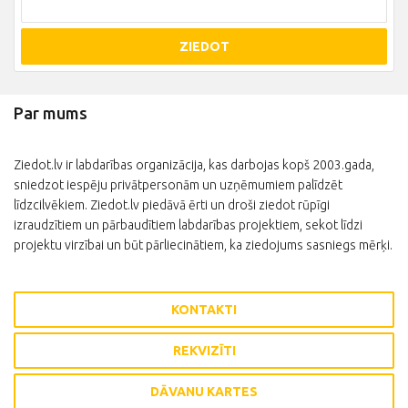
ZIEDOT
Par mums
Ziedot.lv ir labdarības organizācija, kas darbojas kopš 2003.gada,
sniedzot iespēju privātpersonām un uzņēmumiem palīdzēt
līdzcilvēkiem. Ziedot.lv piedāvā ērti un droši ziedot rūpīgi
izraudzītiem un pārbaudītiem labdarības projektiem, sekot līdzi
projektu virzībai un būt pārliecinātiem, ka ziedojums sasniegs mērķi.
KONTAKTI
REKVIZĪTI
DĀVANU KARTES