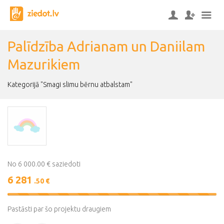
Palīdzība Adrianam un Daniilam
Mazurikiem
Kategorijā "Smagi slimu bērnu atbalstam"
No 6 000.00 € saziedoti
6 281
.50 €
105%
Complete
Pastāsti par šo projektu draugiem