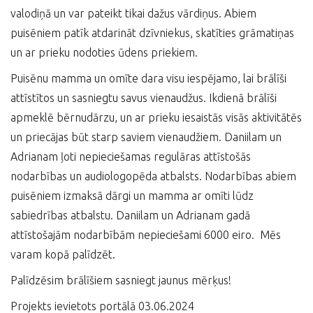
valodiņā un var pateikt tikai dažus vārdiņus. Abiem
puisēniem patīk atdarināt dzīvniekus, skatīties grāmatiņas
un ar prieku nodoties ūdens priekiem.
Puisēnu mamma un omīte dara visu iespējamo, lai brālīši
attīstītos un sasniegtu savus vienaudžus. Ikdienā brālīši
apmeklē bērnudārzu, un ar prieku iesaistās visās aktivitātēs
un priecājas būt starp saviem vienaudžiem. Daniilam un
Adrianam ļoti nepieciešamas regulāras attīstošās
nodarbības un audiologopēda atbalsts. Nodarbības abiem
puisēniem izmaksā dārgi un mamma ar omīti lūdz
sabiedrības atbalstu. Daniilam un Adrianam gadā
attīstošajām nodarbībām nepieciešami 6000 eiro. Mēs
varam kopā palīdzēt.
Palīdzēsim brālīšiem sasniegt jaunus mērķus!
Projekts ievietots portālā 03.06.2024