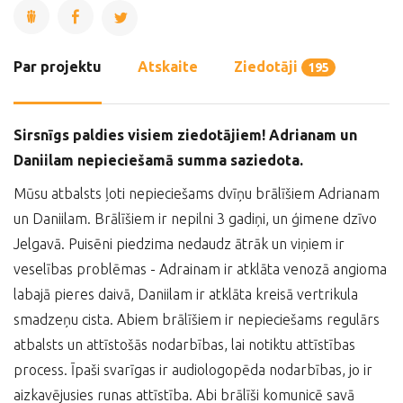
Par projektu
Atskaite
Ziedotāji
195
Sirsnīgs paldies visiem ziedotājiem! Adrianam un
Daniilam nepieciešamā summa saziedota.
Mūsu atbalsts ļoti nepieciešams dvīņu brālīšiem Adrianam
un Daniilam. Brālīšiem ir nepilni 3 gadiņi, un ģimene dzīvo
Jelgavā. Puisēni piedzima nedaudz ātrāk un viņiem ir
veselības problēmas - Adrainam ir atklāta venozā angioma
labajā pieres daivā, Daniilam ir atklāta kreisā vertrikula
smadzeņu cista. Abiem brālīšiem ir nepieciešams regulārs
atbalsts un attīstošās nodarbības, lai notiktu attīstības
process. Īpaši svarīgas ir audiologopēda nodarbības, jo ir
aizkavējusies runas attīstība. Abi brālīši komunicē savā