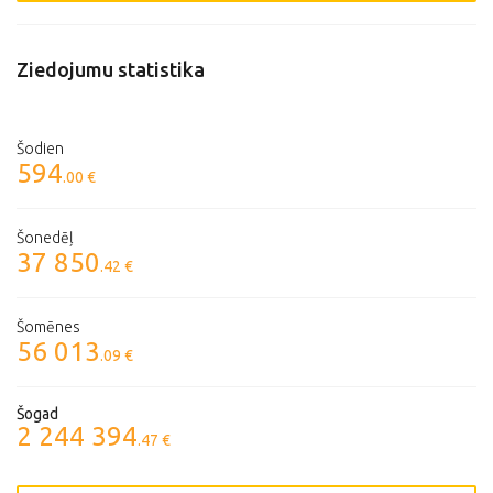
Ziedojumu statistika
Šodien
594
.00 €
Šonedēļ
37 850
.42 €
Šomēnes
56 013
.09 €
Šogad
2 244 394
.47 €