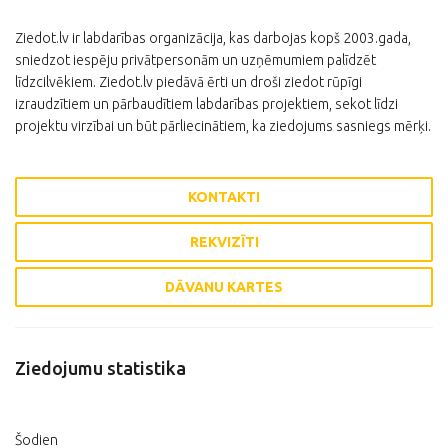
Ziedot.lv ir labdarības organizācija, kas darbojas kopš 2003.gada,
sniedzot iespēju privātpersonām un uzņēmumiem palīdzēt
līdzcilvēkiem. Ziedot.lv piedāvā ērti un droši ziedot rūpīgi
izraudzītiem un pārbaudītiem labdarības projektiem, sekot līdzi
projektu virzībai un būt pārliecinātiem, ka ziedojums sasniegs mērķi.
KONTAKTI
REKVIZĪTI
DĀVANU KARTES
Ziedojumu statistika
Šodien