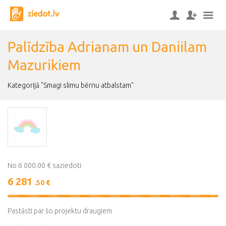
Palīdzība Adrianam un Daniilam
Mazurikiem
Kategorijā "Smagi slimu bērnu atbalstam"
No 6 000.00 € saziedoti
6 281
.50 €
105%
Complete
Pastāsti par šo projektu draugiem