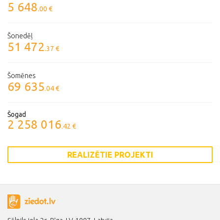
5 648
.00 €
Šonedēļ
51 472
.37 €
Šomēnes
69 635
.04 €
Šogad
2 258 016
.42 €
REALIZĒTIE PROJEKTI