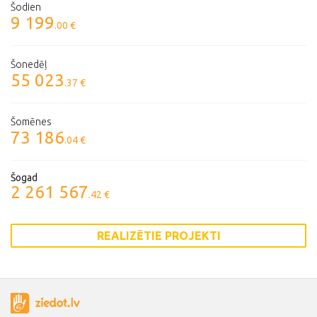
Šodien
9 199
.00 €
Šonedēļ
55 023
.37 €
Šomēnes
73 186
.04 €
Šogad
2 261 567
.42 €
REALIZĒTIE PROJEKTI