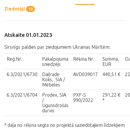
Ziedotāji
18
Atskaite 01.01.2023
Sirsnīgs paldies par ziedojumiem Ukrainas Mārītēm:
Reģ.Nr.
Pakalpojuma
Rēķina Nr.
Summa,
D
sniedzējs
EUR
6.3/2021/6730
Daiļrade
AVD039017
440,51 €
22
Koks, SIA /
Mēbeles
6.3/2021/6704
Prodex, SIA
PXF-S
291,22 €
20
/
990/2022
*
Ugunsdrošās
durvis
* daļa no rēķina segta no projektā saziedotajiem līdzekļiem