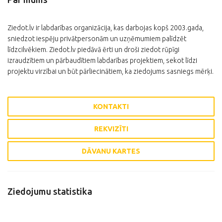
Ziedot.lv ir labdarības organizācija, kas darbojas kopš 2003.gada,
sniedzot iespēju privātpersonām un uzņēmumiem palīdzēt
līdzcilvēkiem. Ziedot.lv piedāvā ērti un droši ziedot rūpīgi
izraudzītiem un pārbaudītiem labdarības projektiem, sekot līdzi
projektu virzībai un būt pārliecinātiem, ka ziedojums sasniegs mērķi.
KONTAKTI
REKVIZĪTI
DĀVANU KARTES
Ziedojumu statistika