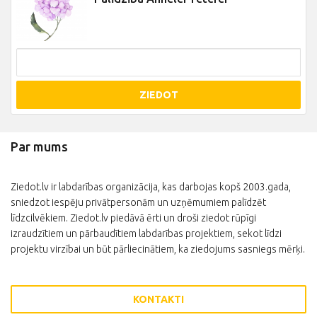
ZIEDOT
Par mums
Ziedot.lv ir labdarības organizācija, kas darbojas kopš 2003.gada,
sniedzot iespēju privātpersonām un uzņēmumiem palīdzēt
līdzcilvēkiem. Ziedot.lv piedāvā ērti un droši ziedot rūpīgi
izraudzītiem un pārbaudītiem labdarības projektiem, sekot līdzi
projektu virzībai un būt pārliecinātiem, ka ziedojums sasniegs mērķi.
KONTAKTI