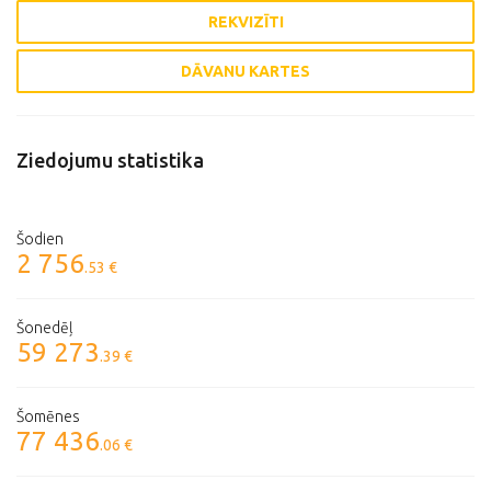
REKVIZĪTI
DĀVANU KARTES
Ziedojumu statistika
Šodien
2 756
.53 €
Šonedēļ
59 273
.39 €
Šomēnes
77 436
.06 €