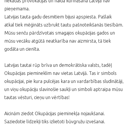
nekādas provokācijas un naida kurināšana Latvijā nav
pieņemama.
Latvijas tauta gadu desmitiem bijusi apspiesta. Pašlaik
atkal tiek mēģināts uzbrukt tautu pašnoteikšanās tiesībām.
Mūsu senču pārdzīvotais smagajos okupācijas gados un
mūsu vecāku atgūtā neatkarība nav aizmirsta, tā tiek
godāta un cienīta.
Latvijas tautai rūp brīva un demokrātiska valsts, tadēļ
Okupācijas piemineklim nav vietas Latvijā. Tas ir simbols
okupācijai, pie kura pulcējas kara un vardarbības sludinātāji,
un viņu okupāciju slavinošie saukļi un simboli aptraipa mūsu
tautas vēsturi, cieņu un vērtības!
Aicinām ziedot Okupācijas pieminekļa nojaukšanai.
Saziedotie līdzekļi tiks izlietoti būvgružu izvešanai.