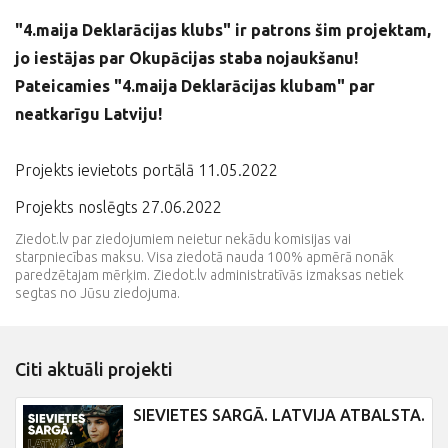
"4.maija Deklarācijas klubs" ir patrons šim projektam,
jo iestājas par Okupācijas staba nojaukšanu!
Pateicamies "4.maija Deklarācijas klubam" par
neatkarīgu Latviju!
Projekts ievietots portālā 11.05.2022
Projekts noslēgts 27.06.2022
Ziedot.lv par ziedojumiem neietur nekādu komisijas vai
starpniecības maksu. Visa ziedotā nauda 100% apmērā nonāk
paredzētajam mērķim. Ziedot.lv administratīvās izmaksas netiek
segtas no Jūsu ziedojuma.
Citi aktuāli projekti
SIEVIETES SARGĀ. LATVIJA ATBALSTA.