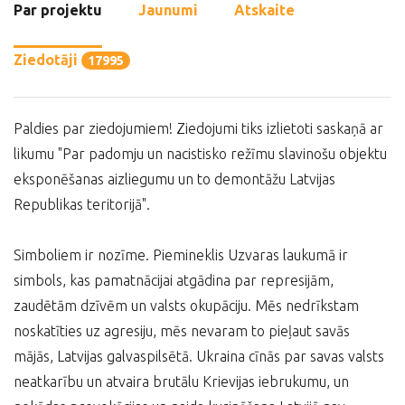
Par projektu
Jaunumi
Atskaite
Ziedotāji
17995
Paldies par ziedojumiem! Ziedojumi tiks izlietoti saskaņā ar
likumu "Par padomju un nacistisko režīmu slavinošu objektu
eksponēšanas aizliegumu un to demontāžu Latvijas
Republikas teritorijā".
Simboliem ir nozīme. Piemineklis Uzvaras laukumā ir
simbols, kas pamatnācijai atgādina par represijām,
zaudētām dzīvēm un valsts okupāciju. Mēs nedrīkstam
noskatīties uz agresiju, mēs nevaram to pieļaut savās
mājās, Latvijas galvaspilsētā. Ukraina cīnās par savas valsts
neatkarību un atvaira brutālu Krievijas iebrukumu, un