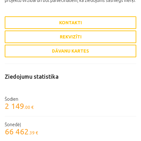
projektu virzībai un būt pārliecinātiem, ka ziedojums sasniegs mērķi.
KONTAKTI
REKVIZĪTI
DĀVANU KARTES
Ziedojumu statistika
Šodien
2 149
.00 €
Šonedēļ
66 462
.39 €