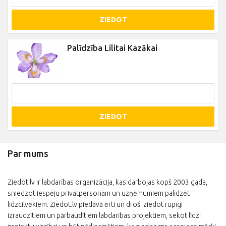
ZIEDOT
Palīdzība Lilitai Kazākai
ZIEDOT
Par mums
Ziedot.lv ir labdarības organizācija, kas darbojas kopš 2003.gada,
sniedzot iespēju privātpersonām un uzņēmumiem palīdzēt
līdzcilvēkiem. Ziedot.lv piedāvā ērti un droši ziedot rūpīgi
izraudzītiem un pārbaudītiem labdarības projektiem, sekot līdzi