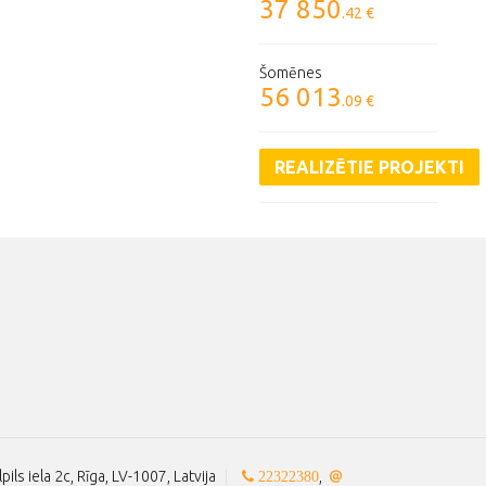
37 850
.42 €
Šomēnes
56 013
.09 €
REALIZĒTIE PROJEKTI
lpils iela 2c, Rīga, LV-1007, Latvija
|
,
22322380