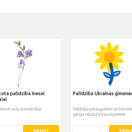
ota palīdzība Inesei
Palīdzība Ukrainas ģimen
lei
enti vēža ārstniecībai
Palīdzība pieaugušiem un bērnie
garīga rakstura traucējumiem
ZIEDOT
ZIED