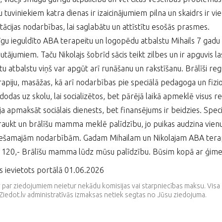
u tuviniekiem katra dienas ir izaicinājumiem pilna un skaidrs ir v
itācijas nodarbības, lai saglabātu un attīstītu esošās prasmes.
īgu ieguldīto ABA terapeitu un logopēdu atbalstu Mihails 7 gadu v
autājumiem. Taču Nikolajs šobrīd sācis teikt zilbes un ir apguvis l
tu atbalstu viņš var apgūt arī runāšanu un rakstīšanu. Brālīši r
apiju, masāžas, kā arī nodarbības pie speciālā pedagoga un fiziot
dodas uz skolu, lai socializētos, bet pārējā laikā apmeklē visus 
ja apmaksāt sociālais dienests, bet finansējums ir beidzies. Spe
aukt un brālīšu mamma meklē palīdzību, jo puikas audzina vienu
iešamajām nodarbībām. Gadam Mihailam un Nikolajam ABA terap
120,- Brālīšu mamma lūdz mūsu palīdzību. Būsim kopā ar ģimen
s ievietots portālā 01.06.2026
v par ziedojumiem neietur nekādu komisijas vai starpniecības maksu. V
Ziedot.lv administratīvās izmaksas netiek segtas no Jūsu ziedojuma.