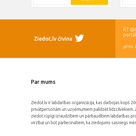
RT @LR
portā
Ziedot.lv čivina
pirms 
Par mums
Ziedot.lv ir labdarības organizācija, kas darbojas kopš 2
privātpersonām un uzņēmumiem palīdzēt līdzcilvēkiem. Zi
ziedot rūpīgi izraudzītiem un pārbaudītiem labdarības pro
virzībai un būt pārliecinātiem, ka ziedojums sasniegs mēr