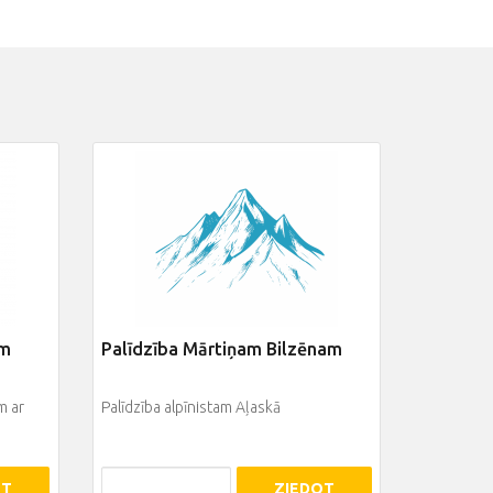
ēm
Palīdzība Mārtiņam Bilzēnam
m ar
Palīdzība alpīnistam Aļaskā
OT
ZIEDOT