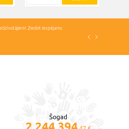
iedzīvotājiem! Ziedot iespējams
Šogad
2 244 394
.47 €