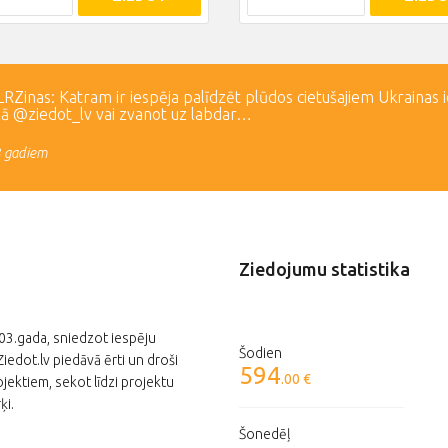
Zinas: Katram ir iespēja palīdzēt plūdos cietušajiem Ukrainas 
lā @ziedot_lv vai zvanot uz labdar…
3 gadiem
Ziedojumu statistika
003.gada, sniedzot iespēju
Šodien
edot.lv piedāvā ērti un droši
594
.00 €
jektiem, sekot līdzi projektu
ķi.
Šonedēļ