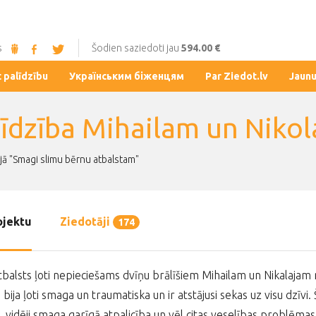
s
Šodien saziedoti jau
594.00 €
t palīdzību
Українським біженцям
Par Ziedot.lv
Jaun
līdzība Mihailam un Niko
jā "Smagi slimu bērnu atbalstam"
ojektu
Ziedotāji
174
balsts ļoti nepieciešams dvīņu brālīšiem Mihailam un Nikalajam n
 bija ļoti smaga un traumatiska un ir atstājusi sekas uz visu dzīvi
, vidēji smaga garīgā atpalicība un vēl citas veselības problēma