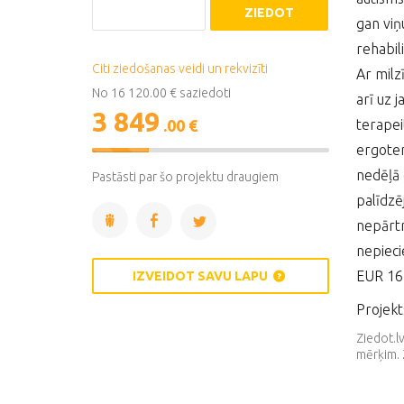
ZIEDOT
gan viņ
rehabil
Citi ziedošanas veidi un rekvizīti
Ar milz
No 16 120.00 € saziedoti
arī uz j
3 849
.00 €
terapei
ergoter
24%
Complete
nedēļā 
Pastāsti par šo projektu draugiem
palīdzē
nepārtr
nepiec
EUR 16 
IZVEIDOT SAVU LAPU
Projekt
Ziedot.l
mērķim. 