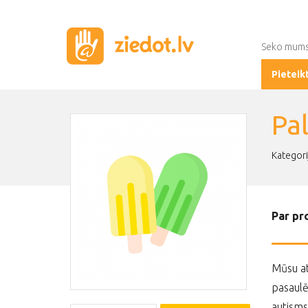
Seko mum
Pieteik
Pa
Kategori
Par pr
Mūsu at
pasaulē
autisms