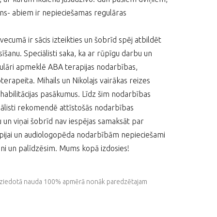
iens- abiem ir nepieciešamas regulāras
ecumā ir sācis izteikties un šobrīd spēj atbildēt
asīšanu. Speciālisti saka, ka ar rūpīgu darbu un
egulāri apmeklē ABA terapijas nodarbības,
erapeita. Mihails un Nikolajs vairākas reizes
rehabilitācijas pasākumus. Līdz šim nodarbības
ciālisti rekomendē attīstošās nodarbības
 un viņai šobrīd nav iespējas samaksāt par
ijai un audiologopēda nodarbībām nepieciešami
i un palīdzēsim. Mums kopā izdosies!
isa ziedotā nauda 100% apmērā nonāk paredzētajam