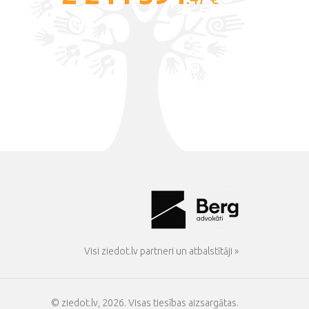
Visi ziedot.lv partneri un atbalstītāji »
© ziedot.lv, 2026. Visas tiesības aizsargātas.