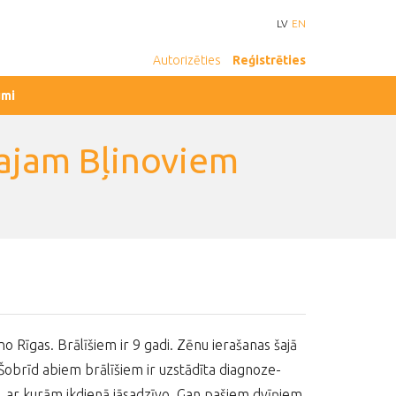
LV
EN
Autorizēties
Reģistrēties
umi
lajam Bļinoviem
o Rīgas. Brālīšiem ir 9 gadi. Zēnu ierašanas šajā
. Šobrīd abiem brālīšiem ir uzstādīta diagnoze-
s, ar kurām ikdienā jāsadzīvo. Gan pašiem dvīņiem,