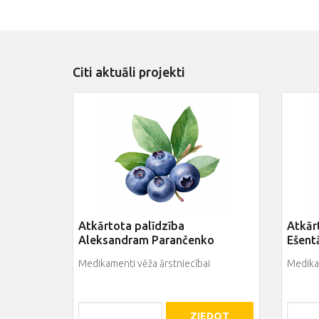
Citi aktuāli projekti
Atkārtota palīdzība
Atkārt
Aleksandram Parančenko
Ešentā
Medikamenti vēža ārstniecībai
Medikam
ZIEDOT