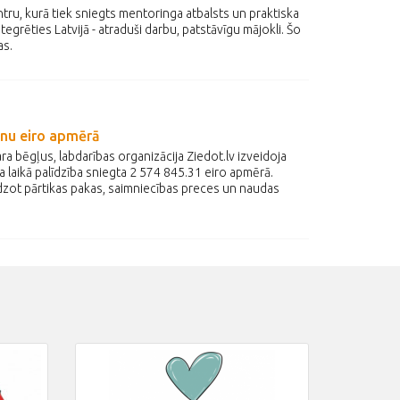
tru, kurā tiek sniegts mentoringa atbalsts un praktiska
ntegrēties Latvijā - atraduši darbu, patstāvīgu mājokli. Šo
as.
onu eiro apmērā
a bēgļus, labdarības organizācija Ziedot.lv izveidoja
 laikā palīdzība sniegta 2 574 845.31 eiro apmērā.
edzot pārtikas pakas, saimniecības preces un naudas