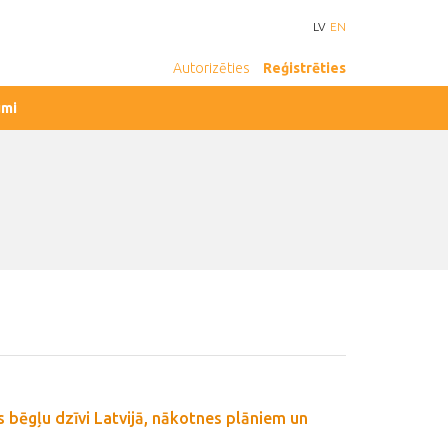
LV
EN
Autorizēties
Reģistrēties
umi
s bēgļu dzīvi Latvijā, nākotnes plāniem un