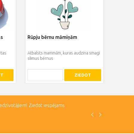
ās
Rūpju bērnu māmiņām
rtas
Atbalsts mammām, kuras audzina smagi
slimus bērnus
OT
ZIEDOT
iedzīvotājiem! Ziedot iespējams