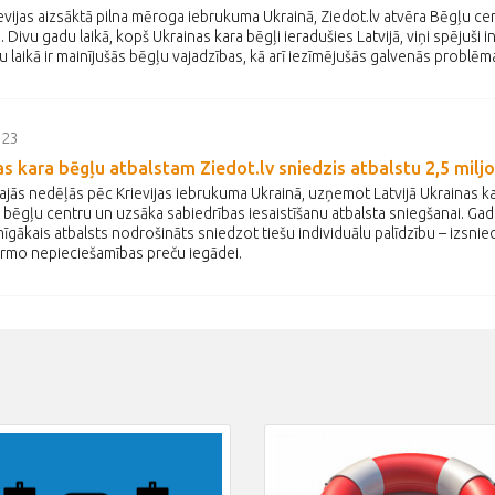
evijas aizsāktā pilna mēroga iebrukuma Ukrainā, Ziedot.lv atvēra Bēgļu cen
. Divu gadu laikā, kopš Ukrainas kara bēgļi ieradušies Latvijā, viņi spējuši i
u laikā ir mainījušās bēgļu vajadzības, kā arī iezīmējušās galvenās problēm
023
s kara bēgļu atbalstam Ziedot.lv sniedzis atbalstu 2,5 milj
ajās nedēļās pēc Krievijas iebrukuma Ukrainā, uzņemot Latvijā Ukrainas kar
 bēgļu centru un uzsāka sabiedrības iesaistīšanu atbalsta sniegšanai. Gada
īgākais atbalsts nodrošināts sniedzot tiešu individuālu palīdzību – izsni
irmo nepieciešamības preču iegādei.