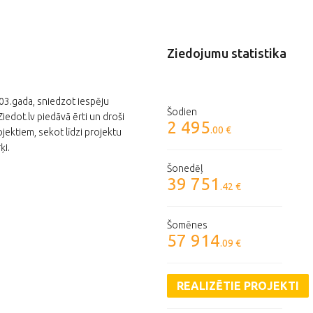
Ziedojumu statistika
003.gada, sniedzot iespēju
Šodien
edot.lv piedāvā ērti un droši
2 495
.00 €
jektiem, sekot līdzi projektu
ķi.
Šonedēļ
39 751
.42 €
Šomēnes
57 914
.09 €
REALIZĒTIE PROJEKTI