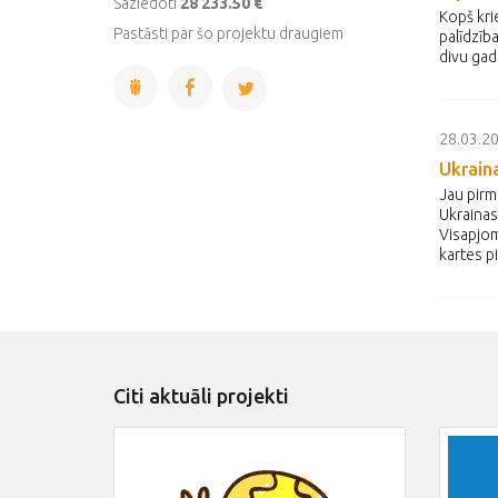
Saziedoti
28 233.50 €
Kopš kri
Pastāsti par šo projektu draugiem
palīdzība
divu gad
28.03.2
Ukraina
Jau pirm
Ukrainas
Visapjom
kartes p
Citi aktuāli projekti