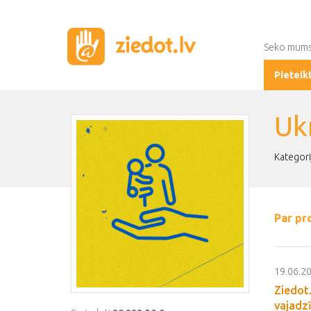
Seko mum
Pieteik
Uk
Kategori
Par pr
19.06.2
Ziedot.
vajadz