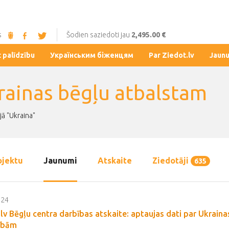
s
Šodien saziedoti jau
2,495.00 €
t palīdzību
Українським біженцям
Par Ziedot.lv
Jaun
rainas bēgļu atbalstam
jā "Ukraina"
ojektu
Jaunumi
Atskaite
Ziedotāji
635
024
lv Bēgļu centra darbības atskaite: aptaujas dati par Ukraina
ībām