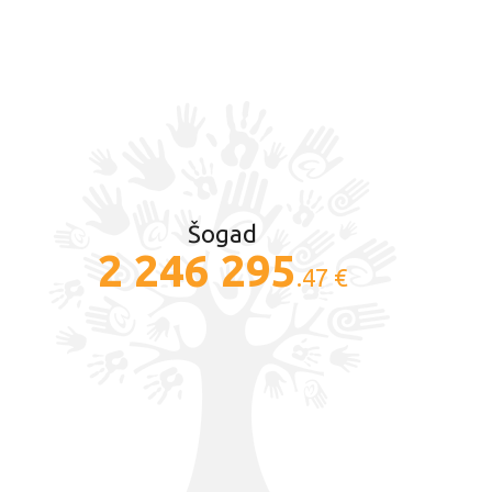
Šogad
2 246 295
.47 €