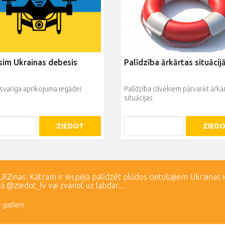
sim Ukrainas debesis
Palīdzība ārkārtas situācij
i svarīga aprīkojuma iegādei
Palīdzība cilvēkiem pārvarēt ārkā
situācijas
ZIEDOT
ZIED
Zinas: Katram ir iespēja palīdzēt plūdos cietušajiem Ukrainas 
lā @ziedot_lv vai zvanot uz labdar…
3 gadiem