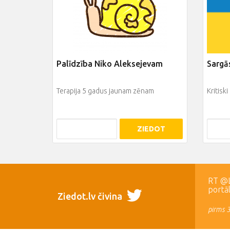
Palīdzība Niko Aleksejevam
Sargā
Terapija 5 gadus jaunam zēnam
Kritisk
ZIEDOT
RT @LR
portā
Ziedot.lv čivina
pirms 