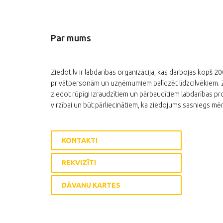
Par mums
Ziedot.lv ir labdarības organizācija, kas darbojas kopš 2
privātpersonām un uzņēmumiem palīdzēt līdzcilvēkiem. Zi
ziedot rūpīgi izraudzītiem un pārbaudītiem labdarības pro
virzībai un būt pārliecinātiem, ka ziedojums sasniegs mēr
KONTAKTI
REKVIZĪTI
DĀVANU KARTES