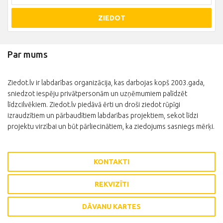
ZIEDOT
Par mums
Ziedot.lv ir labdarības organizācija, kas darbojas kopš 2003.gada,
sniedzot iespēju privātpersonām un uzņēmumiem palīdzēt
līdzcilvēkiem. Ziedot.lv piedāvā ērti un droši ziedot rūpīgi
izraudzītiem un pārbaudītiem labdarības projektiem, sekot līdzi
projektu virzībai un būt pārliecinātiem, ka ziedojums sasniegs mērķi.
KONTAKTI
REKVIZĪTI
DĀVANU KARTES