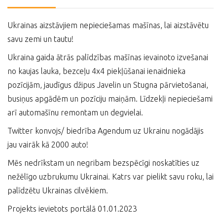
Ukrainas aizstāvjiem nepieciešamas mašīnas, lai aizstāvētu
savu zemi un tautu!
Ukraina gaida ātrās palīdzības mašīnas ievainoto izvešanai
no kaujas lauka, bezceļu 4x4 piekļūšanai ienaidnieka
pozīcijām, jaudīgus džipus Javelin un Stugna pārvietošanai,
busiņus apgādēm un pozīciju maiņām. Līdzekļi nepieciešami
arī automašīnu remontam un degvielai.
Twitter konvojs/ biedrība Agendum uz Ukrainu nogādājis
jau vairāk kā 2000 auto!
Mēs nedrīkstam un negribam bezspēcīgi noskatīties uz
nežēlīgo uzbrukumu Ukrainai. Katrs var pielikt savu roku, lai
palīdzētu Ukrainas cilvēkiem.
Projekts ievietots portālā 01.01.2023