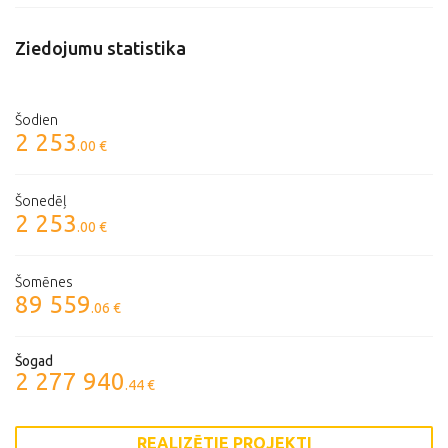
Ziedojumu statistika
Šodien
2 253
.00 €
Šonedēļ
2 253
.00 €
Šomēnes
89 559
.06 €
Šogad
2 277 940
.44 €
REALIZĒTIE PROJEKTI