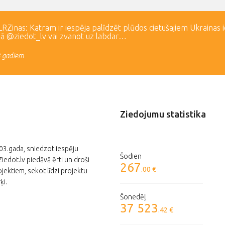
Zinas: Katram ir iespēja palīdzēt plūdos cietušajiem Ukrainas 
lā @ziedot_lv vai zvanot uz labdar…
3 gadiem
Ziedojumu statistika
003.gada, sniedzot iespēju
Šodien
edot.lv piedāvā ērti un droši
267
.00 €
jektiem, sekot līdzi projektu
ķi.
Šonedēļ
37 523
.42 €