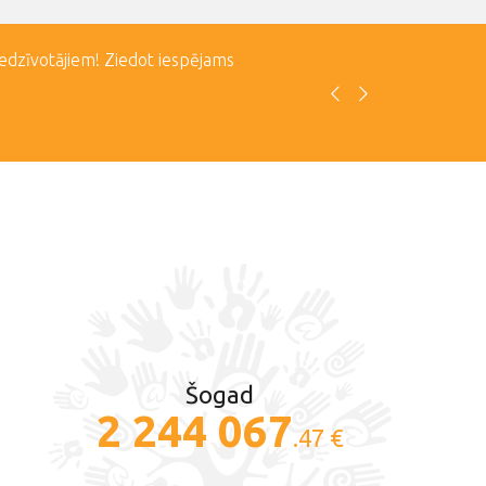
iedzīvotājiem! Ziedot iespējams
Šogad
2 244 067
.47 €