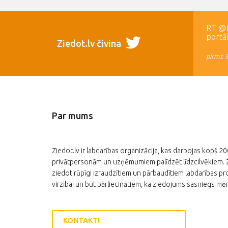
RT @LR
portā
Ziedot.lv čivina
pirms 
Par mums
Ziedot.lv ir labdarības organizācija, kas darbojas kopš 2
privātpersonām un uzņēmumiem palīdzēt līdzcilvēkiem. Zi
ziedot rūpīgi izraudzītiem un pārbaudītiem labdarības pro
virzībai un būt pārliecinātiem, ka ziedojums sasniegs mēr
KONTAKTI