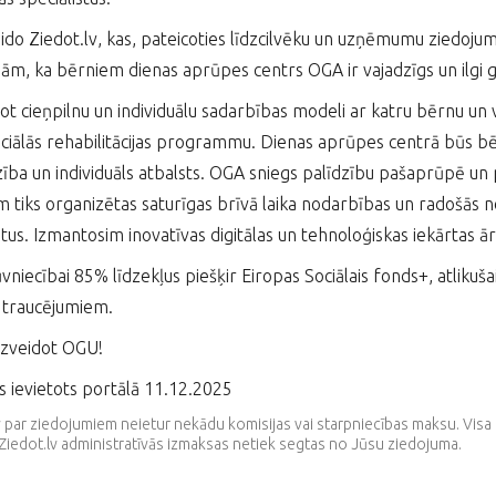
do Ziedot.lv, kas, pateicoties līdzcilvēku un uzņēmumu ziedoju
ām, ka bērniem dienas aprūpes centrs OGA ir vajadzīgs un ilgi ga
jot cieņpilnu un individuālu sadarbības modeli ar katru bērnu un
ciālās rehabilitācijas programmu. Dienas aprūpes centrā būs b
ība un individuāls atbalsts. OGA sniegs palīdzību pašaprūpē un 
 tiks organizētas saturīgas brīvā laika nodarbības un radošās n
us. Izmantosim inovatīvas digitālas un tehnoloģiskas iekārtas ārs
niecībai 85% līdzekļus piešķir Eiropas Sociālais fonds+, atlikuš
 traucējumiem.
 izveidot OGU!
s ievietots portālā 11.12.2025
v par ziedojumiem neietur nekādu komisijas vai starpniecības maksu. V
Ziedot.lv administratīvās izmaksas netiek segtas no Jūsu ziedojuma.