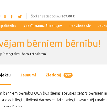
s
Šodien saziedoti jau
267.00 €
t palīdzību
Українським біженцям
Par Ziedot.lv
Jaun
vējam bērniem bērnību!
jā "Smagi slimu bērnu atbalstam"
ojektu
Jaunumi
Ziedotāji
592
 bērniem bērnību! OGA būs dienas aprūpes centrs bērniem ar k
 prieks ir liegts, ikdienā darbosies, lai sasniegtu savu spēju maks
as speciālistus.