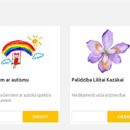
em ar autismu
Palīdzība Lilitai Kazākai
ba bērniem ar autiskā spektra
Medikamenti vēža ārstniecībai
jumiem
ZIEDOT
ZIED