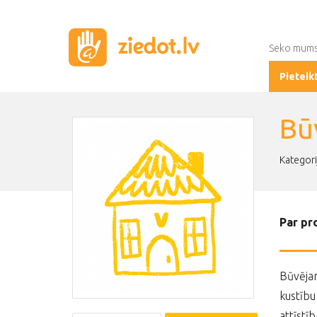
Seko mum
Pieteik
Bū
Kategori
Par pr
Būvējam
kustību
attīstīb