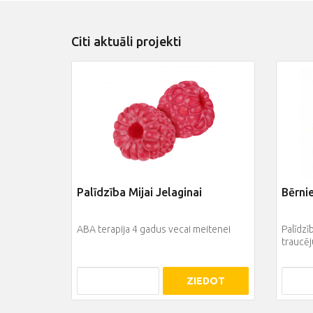
Citi aktuāli projekti
Palīdzība Mijai Jelaginai
Bērni
ABA terapija 4 gadus vecai meitenei
Palīdzī
traucē
ZIEDOT