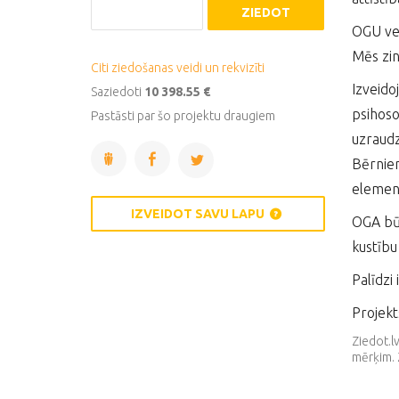
ZIEDOT
OGU vei
Mēs zin
Citi ziedošanas veidi un rekvizīti
Izveido
Saziedoti
10 398.55 €
psihoso
Pastāsti par šo projektu draugiem
uzraudz
Bērniem
element
IZVEIDOT SAVU LAPU
OGA būv
kustību
Palīdzi
Projekt
Ziedot.l
mērķim. 