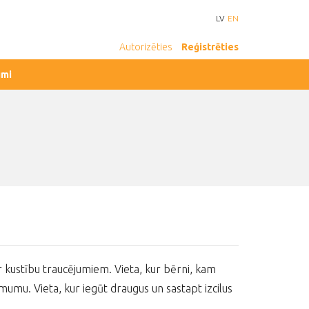
LV
EN
Autorizēties
Reģistrēties
umi
ustību traucējumiem. Vieta, kur bērni, kam
imumu. Vieta, kur iegūt draugus un sastapt izcilus