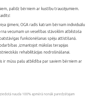
miem, palīdz bērniem ar kustību traucējumiem.
idīts!
 viņa ģimeni, OGA radīs katram bērnam individuālu
ērna vecumam un veselības stāvoklim atbilstoša
patstāvīgas funkcionēšanas spēju attīstīšanā.
odarbības ,izmantojot mākslas terapijas
tnieciskās rehabilitācijas nodrošināšanai.
ais ir mūsu pašu atbildība par saviem bērniem ar
isa ziedotā nauda 100% apmērā nonāk paredzētajam