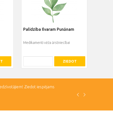
Palīdzība Ilvaram Punānam
u
Medikamenti vēža ārstniecībai
OT
ZIEDOT
iedzīvotājiem! Ziedot iespējams