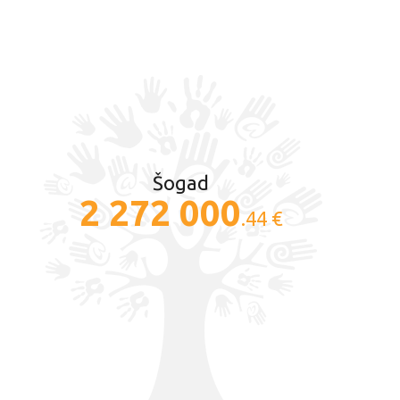
Šogad
2 272 000
.44 €