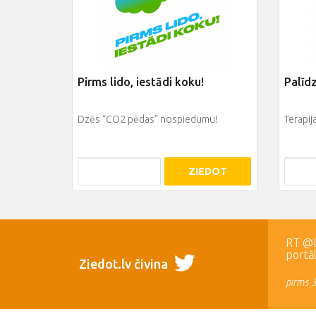
Pirms lido, iestādi koku!
Palīd
Dzēs “CO2 pēdas” nospiedumu!
Terapi
ZIEDOT
RT @LR
portā
Ziedot.lv čivina
pirms 