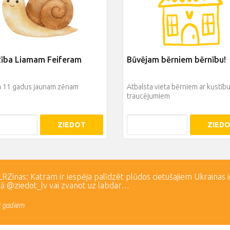
zība Liamam Feiferam
Būvējam bērniem bērnību!
ja 11 gadus jaunam zēnam
Atbalsta vieta bērniem ar kustīb
traucējumiem
ZIEDOT
ZIED
Zinas: Katram ir iespēja palīdzēt plūdos cietušajiem Ukrainas 
lā @ziedot_lv vai zvanot uz labdar…
3 gadiem