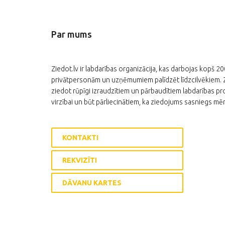
Par mums
Ziedot.lv ir labdarības organizācija, kas darbojas kopš 2
privātpersonām un uzņēmumiem palīdzēt līdzcilvēkiem. Zi
ziedot rūpīgi izraudzītiem un pārbaudītiem labdarības pro
virzībai un būt pārliecinātiem, ka ziedojums sasniegs mēr
KONTAKTI
REKVIZĪTI
DĀVANU KARTES