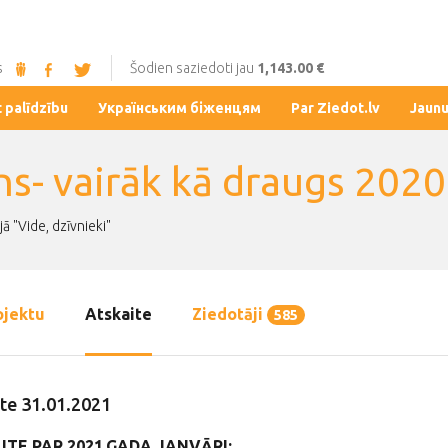
s
Šodien saziedoti jau
1,143.00 €
t palīdzību
Українським біженцям
Par Ziedot.lv
Jaun
ns- vairāk kā draugs 2020
ā "Vide, dzīvnieki"
ojektu
Atskaite
Ziedotāji
585
te 31.01.2021
ITE PAR 2021.GADA JANVĀRI: