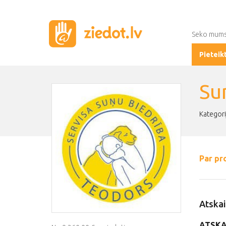
Seko mum
Pieteik
Su
Kategorij
Par pr
Atskai
ATSKA