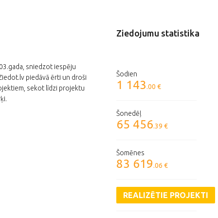
Ziedojumu statistika
003.gada, sniedzot iespēju
Šodien
edot.lv piedāvā ērti un droši
1 143
.00 €
jektiem, sekot līdzi projektu
ķi.
Šonedēļ
65 456
.39 €
Šomēnes
83 619
.06 €
REALIZĒTIE PROJEKTI