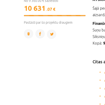
No 9 360.00 € saziedoti
10 631
Šajā pe
.07 €
aizsard
114%
Complete
Pastāsti par šo projektu draugiem
Finanš
Suņu b
Siksniņ
Kopā:
9
Citas 