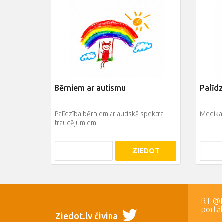
Bērniem ar autismu
Palīd
Palīdzība bērniem ar autiskā spektra
Medikam
traucējumiem
ZIEDOT
RT @LR
portā
Ziedot.lv čivina