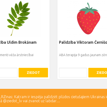
zība Uldim Brokānam
Palīdzība Viktoram Černi
enti vēža ārstniecībai
ABA terapija 9 gadus jaunam zē
ZIEDOT
ZIED
Zinas: Katram ir iespēja palīdzēt plūdos cietušajiem Ukrainas 
lā @ziedot_lv vai zvanot uz labdar…