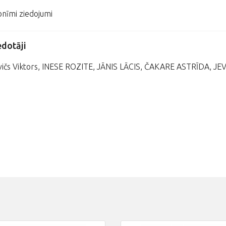
nīmi ziedojumi
edotāji
vičs Viktors, INESE ROZITE, JĀNIS LĀCIS, ČAKARE ASTRĪDA, 