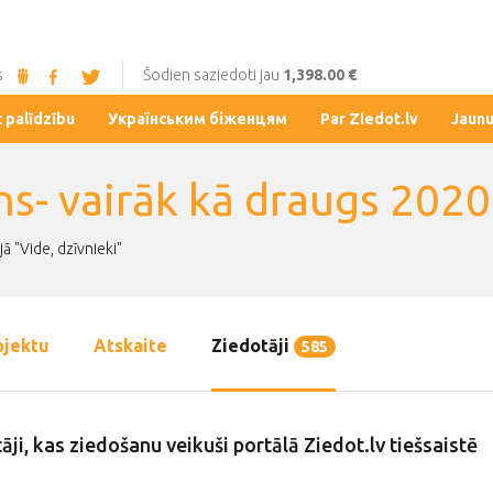
s
Šodien saziedoti jau
1,398.00 €
t palīdzību
Українським біженцям
Par Ziedot.lv
Jaun
ns- vairāk kā draugs 2020
ā "Vide, dzīvnieki"
ojektu
Atskaite
Ziedotāji
585
āji, kas ziedošanu veikuši portālā Ziedot.lv tiešsaistē