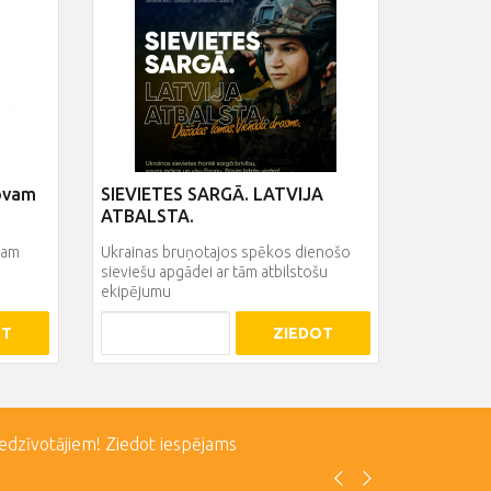
šovam
SIEVIETES SARGĀ. LATVIJA
ATBALSTA.
nam
Ukrainas bruņotajos spēkos dienošo
sieviešu apgādei ar tām atbilstošu
ekipējumu
OT
ZIEDOT
iedzīvotājiem! Ziedot iespējams