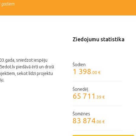
3 gadiem
Ziedojumu statistika
003.gada, sniedzot iespēju
Šodien
edot.lv piedāvā ērti un droši
1 398
.00 €
jektiem, sekot līdzi projektu
ķi.
Šonedēļ
65 711
.39 €
Šomēnes
83 874
.06 €