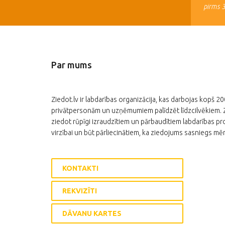
pirms 
Par mums
Ziedot.lv ir labdarības organizācija, kas darbojas kopš 2
privātpersonām un uzņēmumiem palīdzēt līdzcilvēkiem. Zi
ziedot rūpīgi izraudzītiem un pārbaudītiem labdarības pro
virzībai un būt pārliecinātiem, ka ziedojums sasniegs mēr
KONTAKTI
REKVIZĪTI
DĀVANU KARTES