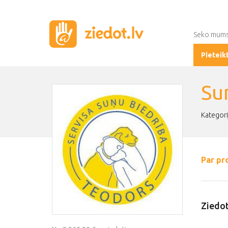
Seko mum
Pieteik
Su
Kategorij
Par pr
Ziedot