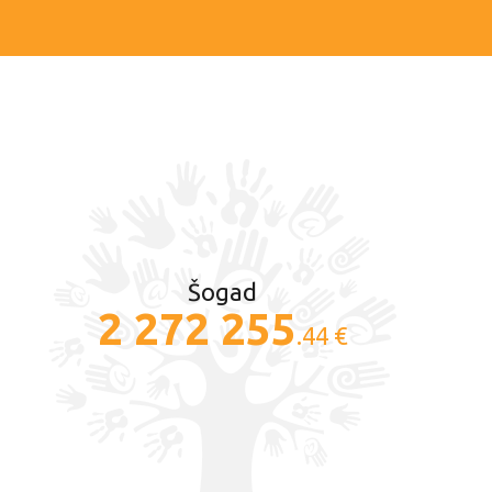
Šogad
2 272 255
.44 €