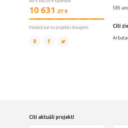
No 9 360.00 € saziedoti
10 631
585 ano
.07 €
114%
Citi zi
Complete
Pastāsti par šo projektu draugiem
Arbuta
Citi aktuāli projekti