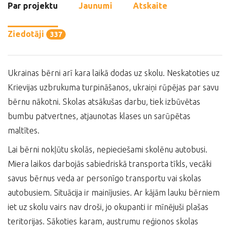
Par projektu
Jaunumi
Atskaite
Ziedotāji
337
Ukrainas bērni arī kara laikā dodas uz skolu. Neskatoties uz
Krievijas uzbrukuma turpināšanos, ukraiņi rūpējas par savu
bērnu nākotni. Skolas atsākušas darbu, tiek izbūvētas
bumbu patvertnes, atjaunotas klases un sarūpētas
maltītes.
Lai bērni nokļūtu skolās, nepieciešami skolēnu autobusi.
Miera laikos darbojās sabiedriskā transporta tīkls, vecāki
savus bērnus veda ar personīgo transportu vai skolas
autobusiem. Situācija ir mainījusies. Ar kājām lauku bērniem
iet uz skolu vairs nav droši, jo okupanti ir mīnējuši plašas
teritorijas. Sākoties karam, austrumu reģionos skolas