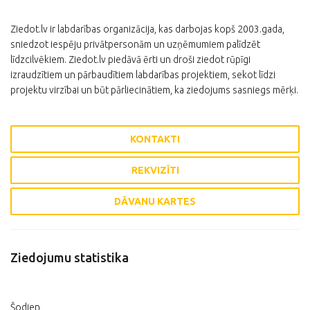
Ziedot.lv ir labdarības organizācija, kas darbojas kopš 2003.gada,
sniedzot iespēju privātpersonām un uzņēmumiem palīdzēt
līdzcilvēkiem. Ziedot.lv piedāvā ērti un droši ziedot rūpīgi
izraudzītiem un pārbaudītiem labdarības projektiem, sekot līdzi
projektu virzībai un būt pārliecinātiem, ka ziedojums sasniegs mērķi.
KONTAKTI
REKVIZĪTI
DĀVANU KARTES
Ziedojumu statistika
Šodien