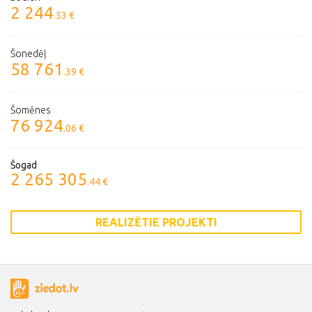
2 244
.53 €
Šonedēļ
58 761
.39 €
Šomēnes
76 924
.06 €
Šogad
2 265 305
.44 €
REALIZĒTIE PROJEKTI