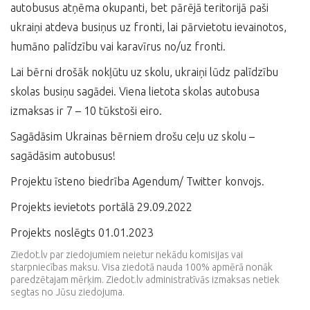
autobusus atņēma okupanti, bet pārējā teritorijā paši
ukraiņi atdeva busiņus uz fronti, lai pārvietotu ievainotos,
humāno palīdzību vai karavīrus no/uz fronti.
Lai bērni drošāk nokļūtu uz skolu, ukraiņi lūdz palīdzību
skolas busiņu sagādei. Viena lietota skolas autobusa
izmaksas ir 7 – 10 tūkstoši eiro.
Sagādāsim Ukrainas bērniem drošu ceļu uz skolu –
sagādāsim autobusus!
Projektu īsteno biedrība Agendum/ Twitter konvojs.
Projekts ievietots portālā 29.09.2022
Projekts noslēgts 01.01.2023
Ziedot.lv par ziedojumiem neietur nekādu komisijas vai
starpniecības maksu. Visa ziedotā nauda 100% apmērā nonāk
paredzētajam mērķim. Ziedot.lv administratīvās izmaksas netiek
segtas no Jūsu ziedojuma.