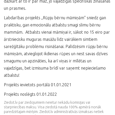
dažkārt ar to ir par maz, jo vajadzīgas specifiskas zināšanas
un prasmes.
Labdarības projekts „Rūpju bērnu māmiņām” sniedz gan
praktisku, gan emocionālu atbalstu smagi slimu bērnu
mammām. Atbalsts vienai māmiņai ir, sākot no 15 eiro par
ārstniecisku muguras masāžu līdz vairākiem simtiem
sarežģītāku problēmu risināšanai. Palīdzēsim rūpju bērnu
māmiņām, atvieglojot ikdienas rūpes un nest savas dzīves
smagumu un apzināties, ka arī viņas ir mīlētas un
vajadzīgas, bet izmisuma brīdī var saņemt nepieciešamo
atbalstu!
Projekts ievietots portālā 01.01.2021
Projekts noslēgts 01.01.2022
Ziedot.lv par ziedojumiem neietur nekādu komisijas vai
starpniecības maksu. Visa ziedotā nauda 100% apmērā nonāk
paredzētajam mērķim. Ziedot.lv administratīvās izmaksas netiek