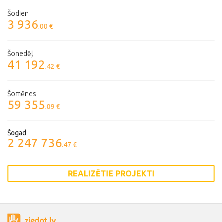
Šodien
3 936
.00 €
Šonedēļ
41 192
.42 €
Šomēnes
59 355
.09 €
Šogad
2 247 736
.47 €
REALIZĒTIE PROJEKTI