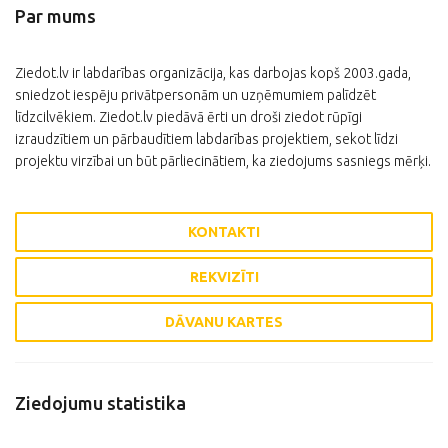
Par mums
Ziedot.lv ir labdarības organizācija, kas darbojas kopš 2003.gada,
sniedzot iespēju privātpersonām un uzņēmumiem palīdzēt
līdzcilvēkiem. Ziedot.lv piedāvā ērti un droši ziedot rūpīgi
izraudzītiem un pārbaudītiem labdarības projektiem, sekot līdzi
projektu virzībai un būt pārliecinātiem, ka ziedojums sasniegs mērķi.
KONTAKTI
REKVIZĪTI
DĀVANU KARTES
Ziedojumu statistika