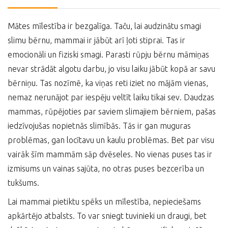
Mātes mīlestība ir bezgalīga. Taču, lai audzinātu smagi
slimu bērnu, mammai ir jābūt arī ļoti stiprai. Tas ir
emocionāli un fiziski smagi. Parasti rūpju bērnu māmiņas
nevar strādāt algotu darbu, jo visu laiku jābūt kopā ar savu
bērniņu. Tas nozīmē, ka viņas reti iziet no mājām vienas,
nemaz nerunājot par iespēju veltīt laiku tikai sev. Daudzas
mammas, rūpējoties par saviem slimajiem bērniem, pašas
iedzīvojušas nopietnās slimībās. Tās ir gan muguras
problēmas, gan locītavu un kaulu problēmas. Bet par visu
vairāk šīm mammām sāp dvēseles. No vienas puses tas ir
izmisums un vainas sajūta, no otras puses bezcerība un
tukšums.
Lai mammai pietiktu spēks un mīlestība, nepieciešams
apkārtējo atbalsts. To var sniegt tuvinieki un draugi, bet