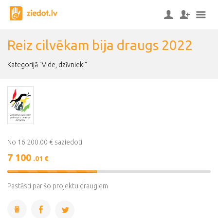
Reiz cilvēkam bija draugs 2022
Kategorijā "Vide, dzīvnieki"
No 16 200.00 € saziedoti
7 100
.01 €
44%
Complete
Pastāsti par šo projektu draugiem