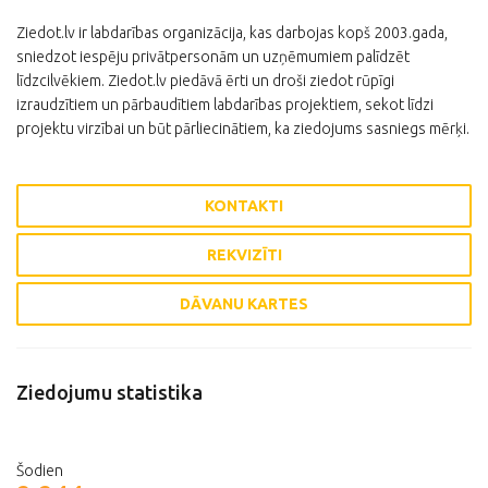
Ziedot.lv ir labdarības organizācija, kas darbojas kopš 2003.gada,
sniedzot iespēju privātpersonām un uzņēmumiem palīdzēt
līdzcilvēkiem. Ziedot.lv piedāvā ērti un droši ziedot rūpīgi
izraudzītiem un pārbaudītiem labdarības projektiem, sekot līdzi
projektu virzībai un būt pārliecinātiem, ka ziedojums sasniegs mērķi.
KONTAKTI
REKVIZĪTI
DĀVANU KARTES
Ziedojumu statistika
Šodien