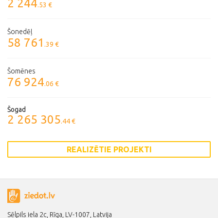
2 244
.53 €
Šonedēļ
58 761
.39 €
Šomēnes
76 924
.06 €
Šogad
2 265 305
.44 €
REALIZĒTIE PROJEKTI
Sēlpils iela 2c, Rīga, LV-1007, Latvija