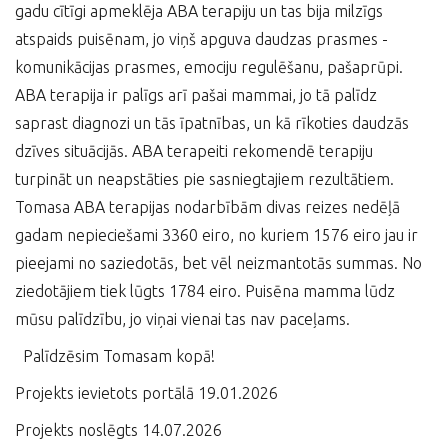
gadu cītīgi apmeklēja ABA terapiju un tas bija milzīgs
atspaids puisēnam, jo viņš apguva daudzas prasmes -
komunikācijas prasmes, emociju regulēšanu, pašaprūpi.
ABA terapija ir palīgs arī pašai mammai, jo tā palīdz
saprast diagnozi un tās īpatnības, un kā rīkoties daudzās
dzīves situācijās. ABA terapeiti rekomendē terapiju
turpināt un neapstāties pie sasniegtajiem rezultātiem.
Tomasa ABA terapijas nodarbībām divas reizes nedēļā
gadam nepieciešami 3360 eiro, no kuriem 1576 eiro jau ir
pieejami no saziedotās, bet vēl neizmantotās summas. No
ziedotājiem tiek lūgts 1784 eiro. Puisēna mamma lūdz
mūsu palīdzību, jo viņai vienai tas nav paceļams.
Palīdzēsim Tomasam kopā!
Projekts ievietots portālā 19.01.2026
Projekts noslēgts 14.07.2026