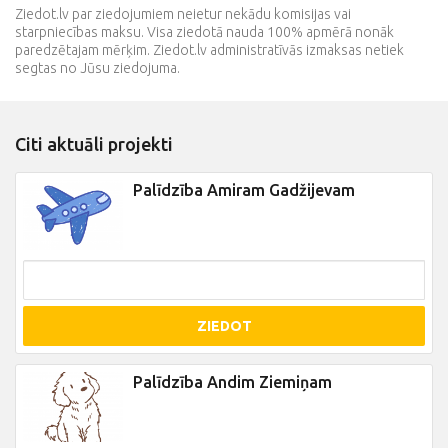
Ziedot.lv par ziedojumiem neietur nekādu komisijas vai
starpniecības maksu. Visa ziedotā nauda 100% apmērā nonāk
paredzētajam mērķim. Ziedot.lv administratīvās izmaksas netiek
segtas no Jūsu ziedojuma.
Citi aktuāli projekti
Palīdzība Amiram Gadžijevam
ZIEDOT
Palīdzība Andim Ziemiņam