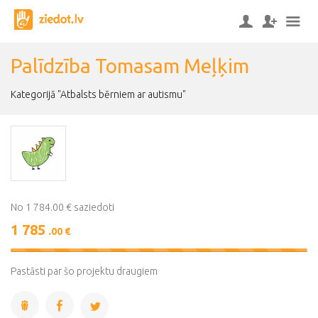
Palīdzība Tomasam Meļķim
Kategorijā "Atbalsts bērniem ar autismu"
No 1 784.00 € saziedoti
1 785
.00 €
100%
Complete
Pastāsti par šo projektu draugiem