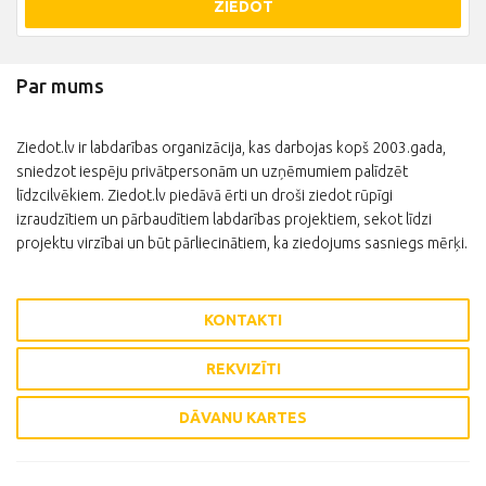
ZIEDOT
Par mums
Ziedot.lv ir labdarības organizācija, kas darbojas kopš 2003.gada,
sniedzot iespēju privātpersonām un uzņēmumiem palīdzēt
līdzcilvēkiem. Ziedot.lv piedāvā ērti un droši ziedot rūpīgi
izraudzītiem un pārbaudītiem labdarības projektiem, sekot līdzi
projektu virzībai un būt pārliecinātiem, ka ziedojums sasniegs mērķi.
KONTAKTI
REKVIZĪTI
DĀVANU KARTES