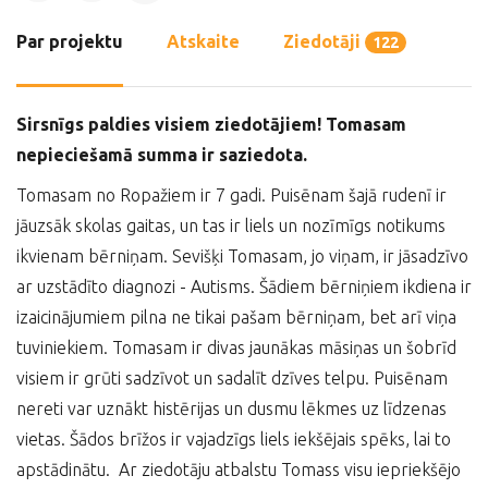
Par projektu
Atskaite
Ziedotāji
122
Sirsnīgs paldies visiem ziedotājiem! Tomasam
nepieciešamā summa ir saziedota.
Tomasam no Ropažiem ir 7 gadi. Puisēnam šajā rudenī ir
jāuzsāk skolas gaitas, un tas ir liels un nozīmīgs notikums
ikvienam bērniņam. Sevišķi Tomasam, jo viņam, ir jāsadzīvo
ar uzstādīto diagnozi - Autisms. Šādiem bērniņiem ikdiena ir
izaicinājumiem pilna ne tikai pašam bērniņam, bet arī viņa
tuviniekiem. Tomasam ir divas jaunākas māsiņas un šobrīd
visiem ir grūti sadzīvot un sadalīt dzīves telpu. Puisēnam
nereti var uznākt histērijas un dusmu lēkmes uz līdzenas
vietas. Šādos brīžos ir vajadzīgs liels iekšējais spēks, lai to
apstādinātu. Ar ziedotāju atbalstu Tomass visu iepriekšējo