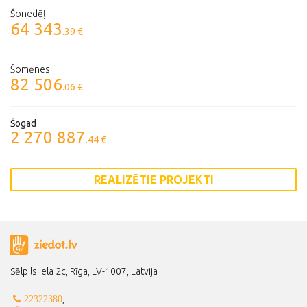
Šonedēļ
64 343
.39 €
Šomēnes
82 506
.06 €
Šogad
2 270 887
.44 €
REALIZĒTIE PROJEKTI
Sēlpils iela 2c, Rīga, LV-1007, Latvija
,
22322380