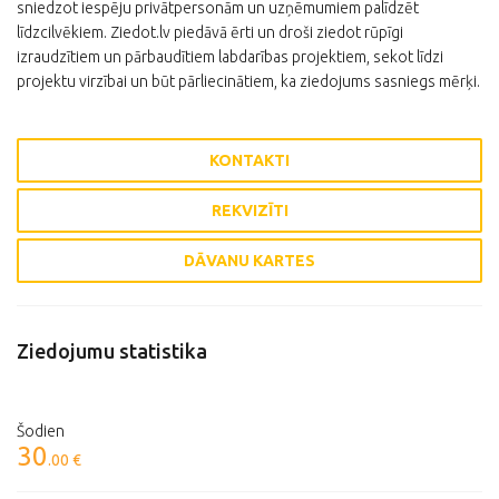
sniedzot iespēju privātpersonām un uzņēmumiem palīdzēt
līdzcilvēkiem. Ziedot.lv piedāvā ērti un droši ziedot rūpīgi
izraudzītiem un pārbaudītiem labdarības projektiem, sekot līdzi
projektu virzībai un būt pārliecinātiem, ka ziedojums sasniegs mērķi.
KONTAKTI
REKVIZĪTI
DĀVANU KARTES
Ziedojumu statistika
Šodien
30
.00 €