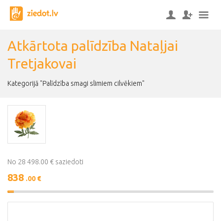
Atkārtota palīdzība Nataļjai
Tretjakovai
Kategorijā "Palīdzība smagi slimiem cilvēkiem"
No 28 498.00 € saziedoti
838
.00 €
3%
Complete