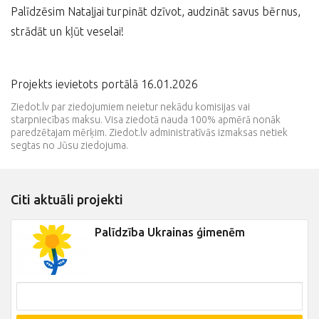
Palīdzēsim Nataļjai turpināt dzīvot, audzināt savus bērnus,
strādāt un kļūt veselai!
Projekts ievietots portālā 16.01.2026
Ziedot.lv par ziedojumiem neietur nekādu komisijas vai
starpniecības maksu. Visa ziedotā nauda 100% apmērā nonāk
paredzētajam mērķim. Ziedot.lv administratīvās izmaksas netiek
segtas no Jūsu ziedojuma.
Citi aktuāli projekti
Palīdzība Ukrainas ģimenēm