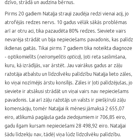
dzīvo, strādā un audzina bērnus.
Pirms 20 gadiem Nataļja strauji zaudēja redzi vienai acij, jo
atrofējās redzes nervs. 10 gadus vēlāk sākās problēmas
arī ar otru aci, tika pazaudēta 80% redzes. Sieviete vairs
nevarēja strādāt un bija nepieciešams pavadonis, kas palīdz
ikdienas gaitās. Tikai pirms 7 gadiem tika noteikta diagnoze
- optikomielīts (
neiromyelitis
optica
), ļoti reta saslimšana,
kuru, kā izrādījās, var ārstēt. Jau vairākus gadus ar zāļu
ražotāja atbalstu un līdzcilvēku palīdzību Nataļja lieto zāles,
ko viņai nozīmējis ārstu konsīlijs. Zāles ir ļoti palīdzējušas, jo
sieviete ir atsākusi strādāt un viņai vairs nav nepieciešams
pavadonis. Lai arī zāļu ražotājs un valsts ir piešķīruši zāļu
komensāciju, tomēr Nataļjai ik mēnesi jāmaksā 2 655,07
eiro, atlikumā pagājuša gada ziedojumiem ir 706,85 eiro,
gadu ilgam kursam nepieciešami 28 498,92 eiro. Nataļjai
šādu līdzekļu nav, tādēļ viņa lūdz līdzcilvēku palīdzību.