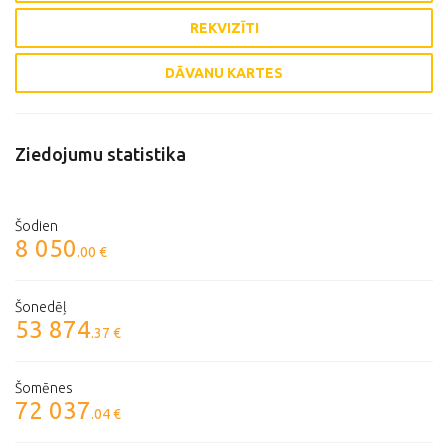
REKVIZĪTI
DĀVANU KARTES
Ziedojumu statistika
Šodien
8 050
.00 €
Šonedēļ
53 874
.37 €
Šomēnes
72 037
.04 €