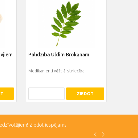
lvjiem
Palīdzība Uldim Brokānam
Medikamenti vēža ārstniecībai
OT
ZIEDOT
iedzīvotājiem! Ziedot iespējams