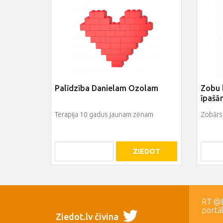
Palīdzība Danielam Ozolam
Zobu 
īpašā
Terapija 10 gadus jaunam zēnam
Zobārst
ZIEDOT
RT @LR
portā
Ziedot.lv čivina