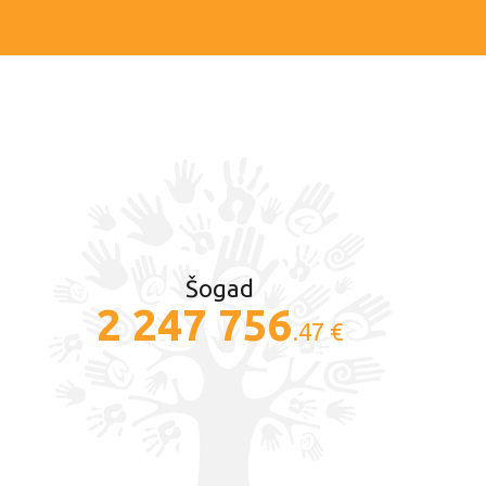
Šogad
2 247 756
.47 €