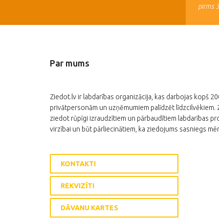
pirms 
Par mums
Ziedot.lv ir labdarības organizācija, kas darbojas kopš 2
privātpersonām un uzņēmumiem palīdzēt līdzcilvēkiem. Zi
ziedot rūpīgi izraudzītiem un pārbaudītiem labdarības pro
virzībai un būt pārliecinātiem, ka ziedojums sasniegs mēr
KONTAKTI
REKVIZĪTI
DĀVANU KARTES