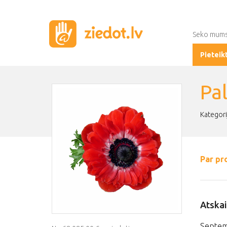
Seko mum
Pieteik
Pa
Kategori
Par pr
Atskai
Septem