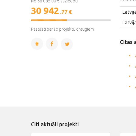
No 68 085.00 € saziedoti
30 942
.77 €
Latvij
45%
Latvij
Complete
Pastāsti par šo projektu draugiem
Citas 
Citi aktuāli projekti