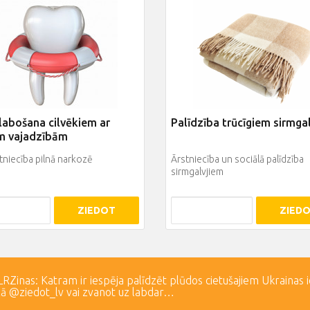
labošana cilvēkiem ar
Palīdzība trūcīgiem sirmga
m vajadzībām
niecība pilnā narkozē
Ārstniecība un sociālā palīdzība
sirmgalvjiem
ZIEDOT
ZIED
Zinas: Katram ir iespēja palīdzēt plūdos cietušajiem Ukrainas 
lā @ziedot_lv vai zvanot uz labdar…