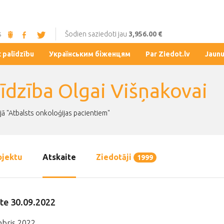
s
Šodien saziedoti jau
3,956.00 €
t palīdzību
Українським біженцям
Par Ziedot.lv
Jaun
līdzība Olgai Višņakovai
jā "Atbalsts onkoloģijas pacientiem"
ojektu
Atskaite
Ziedotāji
1999
te 30.09.2022
bris 2022