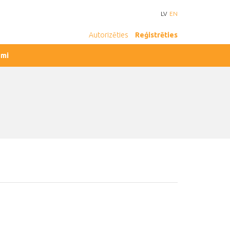
LV
EN
Autorizēties
Reģistrēties
umi