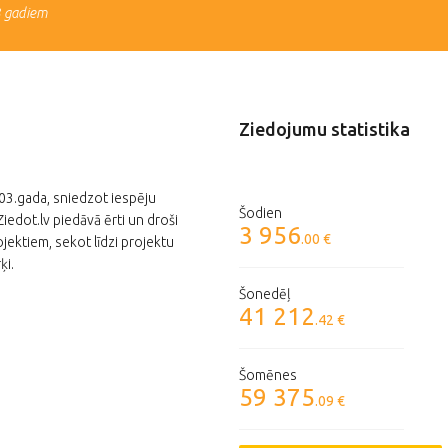
3 gadiem
Ziedojumu statistika
003.gada, sniedzot iespēju
Šodien
edot.lv piedāvā ērti un droši
3 956
.00 €
jektiem, sekot līdzi projektu
ķi.
Šonedēļ
41 212
.42 €
Šomēnes
59 375
.09 €