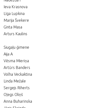
Nadezda F
Ieva Krasnova
Līga Lupkina
Marija Švekere
Ginta Masa
Arturs Kaulins
Siugaļu ģimene
Aija A
Vēsma Mieriņa
Artūrs Banders
Volha Veckaktina
Linda Mežale
Sergejs Riherts
Oļegs Oliņš
Anna Buharinska