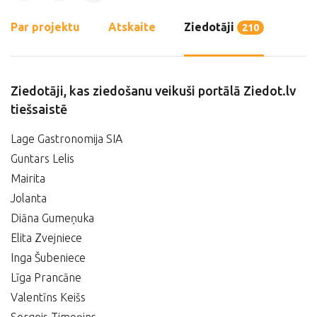
Par projektu
Atskaite
Ziedotāji
210
Ziedotāji, kas ziedošanu veikuši portālā Ziedot.lv
tiešsaistē
Lage Gastronomija SIA
Guntars Lelis
Mairita
Jolanta
Diāna Gumeņuka
Elita Zvejniece
Inga Šubeniece
Līga Prancāne
Valentīns Keišs