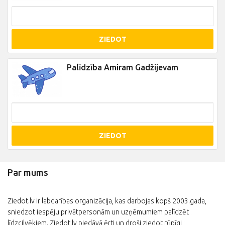
ZIEDOT
Palīdzība Amiram Gadžijevam
ZIEDOT
Par mums
Ziedot.lv ir labdarības organizācija, kas darbojas kopš 2003.gada,
sniedzot iespēju privātpersonām un uzņēmumiem palīdzēt
līdzcilvēkiem. Ziedot.lv piedāvā ērti un droši ziedot rūpīgi