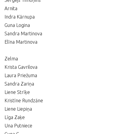
Sergejs Timoņins
Arnita
Indra Kārnupa
Guna Logina
Sandra Martinova
Elīna Martinova
Zelma
Krista Gavrilova
Laura Priežuma
Sandra Zariņa
Liene Strīķe
Kristīne Rundzāne
Liene Liepiņa
Līga Zaķe
Una Putniece