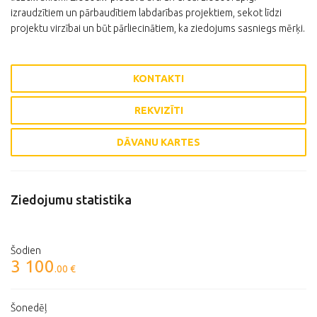
izraudzītiem un pārbaudītiem labdarības projektiem, sekot līdzi
projektu virzībai un būt pārliecinātiem, ka ziedojums sasniegs mērķi.
KONTAKTI
REKVIZĪTI
DĀVANU KARTES
Ziedojumu statistika
Šodien
3 100
.00 €
Šonedēļ