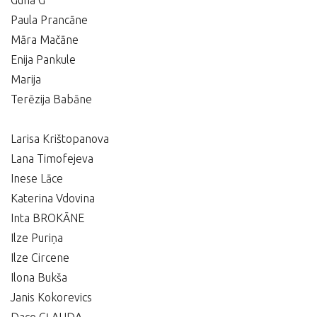
Guna G
Paula Prancāne
Māra Mačāne
Enija Pankule
Marija
Terēzija Babāne
Larisa Krištopanova
Lana Timofejeva
Inese Lāce
Katerina Vdovina
Inta BROKĀNE
Ilze Puriņa
Ilze Circene
Ilona Bukša
Janis Kokorevics