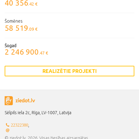
40 356
.42 €
Šomēnes
58 519
.09 €
Šogad
2 246 900
.47 €
REALIZĒTIE PROJEKTI
Sēlpils iela 2c, Rīga, LV-1007, Latvija
,
22322380
© ziedot.lv, 2026. Visas tiesības aizsargātas.