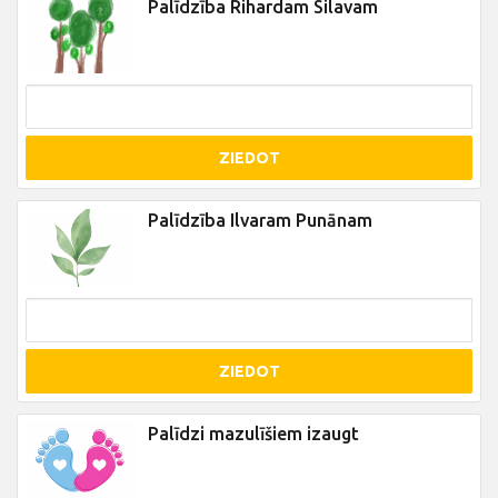
Palīdzība Rihardam Silavam
ZIEDOT
Palīdzība Ilvaram Punānam
ZIEDOT
Palīdzi mazulīšiem izaugt