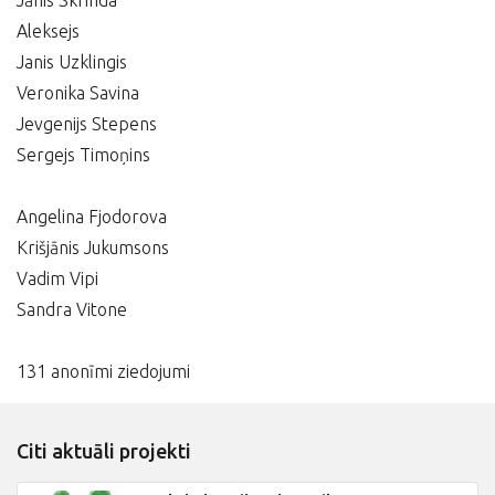
Jānis Skrinda
Aleksejs
Janis Uzklingis
Veronika Savina
Jevgenijs Stepens
Sergejs Timoņins
Angelina Fjodorova
Krišjānis Jukumsons
Vadim Vipi
Sandra Vitone
131 anonīmi ziedojumi
Citi aktuāli projekti