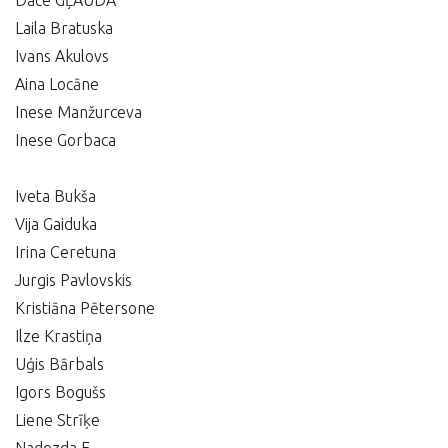
Dace GĻAUDA
Laila Bratuska
Ivans Akulovs
Aina Locāne
Inese Manžurceva
Inese Gorbaca
Iveta Bukša
Vija Gaiduka
Irina Ceretuna
Jurgis Pavlovskis
Kristiāna Pētersone
Ilze Krastiņa
Uģis Bārbals
Igors Bogušs
Liene Strīķe