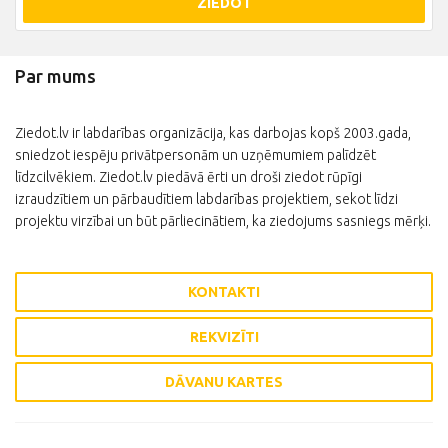
ZIEDOT
Par mums
Ziedot.lv ir labdarības organizācija, kas darbojas kopš 2003.gada,
sniedzot iespēju privātpersonām un uzņēmumiem palīdzēt
līdzcilvēkiem. Ziedot.lv piedāvā ērti un droši ziedot rūpīgi
izraudzītiem un pārbaudītiem labdarības projektiem, sekot līdzi
projektu virzībai un būt pārliecinātiem, ka ziedojums sasniegs mērķi.
KONTAKTI
REKVIZĪTI
DĀVANU KARTES