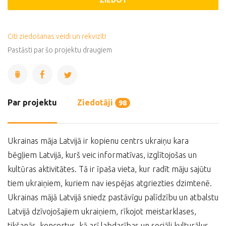
ZIEDOT
Citi ziedošanas veidi un rekvizīti
Pastāsti par šo projektu draugiem
Par projektu
Ziedotāji
98
Ukrainas māja Latvijā ir kopienu centrs ukraiņu kara
bēgļiem Latvijā, kurš veic informatīvas, izglītojošas un
kultūras aktivitātes. Tā ir īpaša vieta, kur radīt māju sajūtu
tiem ukraiņiem, kuriem nav iespējas atgriezties dzimtenē.
Ukrainas mājā Latvijā sniedz pastāvīgu palīdzību un atbalstu
Latvijā dzīvojošajiem ukraiņiem, rīkojot meistarklases,
tikšanās, koncertus, kā arī labdarības un sociāli kulturālus