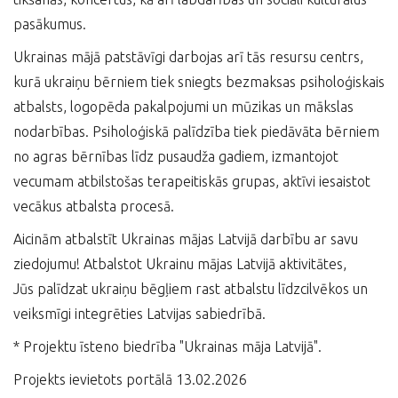
pasākumus.
Ukrainas mājā patstāvīgi darbojas arī tās resursu centrs,
kurā ukraiņu bērniem tiek sniegts bezmaksas psiholoģiskais
atbalsts, logopēda pakalpojumi un mūzikas un mākslas
nodarbības. Psiholoģiskā palīdzība tiek piedāvāta bērniem
no agras bērnības līdz pusaudža gadiem, izmantojot
vecumam atbilstošas ​​terapeitiskās grupas, aktīvi iesaistot
vecākus atbalsta procesā.
Aicinām atbalstīt Ukrainas mājas Latvijā darbību ar savu
ziedojumu! Atbalstot Ukrainu mājas Latvijā aktivitātes,
Jūs palīdzat ukraiņu bēgļiem rast atbalstu līdzcilvēkos un
veiksmīgi integrēties Latvijas sabiedrībā.
* Projektu īsteno biedrība "Ukrainas māja Latvijā".
Projekts ievietots portālā 13.02.2026