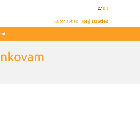
LV
EN
Autorizēties
Reģistrēties
umi
renkovam