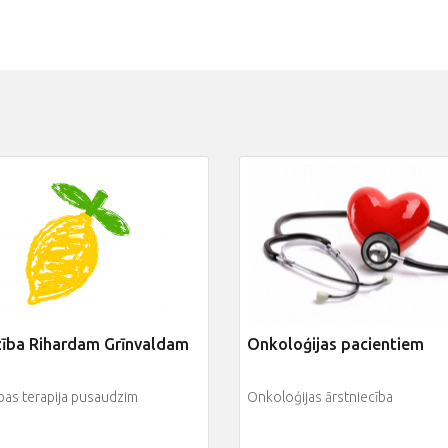
zība Rihardam Grīnvaldam
Onkoloģijas pacientiem
bas terapija pusaudzim
Onkoloģijas ārstniecība