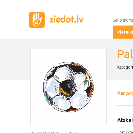
Seko mum
Pieteik
Pa
Kategori
Par pr
Atskai
Janvāris