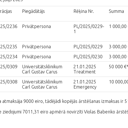
rācijas
Piegādātājs
Rēķina Nr.
Summa
025/2236
Privātpersona
PL/2025/0229-
1 000,00 
1
025/2235
Privātpersona
PL/2025/0229
3 000,00 
025/2234
Privātpersona
PL/2025/0230
3 000,00 
025/0309
Universitätsklinikum
21.01.2025
50 000 €
Carl Gustav Carus
Treatment
025/0308
Universitätsklinikum
21.01.2025
10 000,0
Carl Gustav Carus
Emergency
ka atmaksāja 9000 eiro, tādējādi kopējās ārstēšanas izmaksas ir 5
ie ziedojumi 7011,31 eiro apmērā novirzīti Violas Babenko ārstē