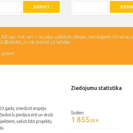
ZIEDOT
ZIED
Zinas: Katram ir iespēja palīdzēt plūdos cietušajiem Ukrainas 
lā @ziedot_lv vai zvanot uz labdar…
3 gadiem
Ziedojumu statistika
003.gada, sniedzot iespēju
Šodien
edot.lv piedāvā ērti un droši
1 855
.00 €
jektiem, sekot līdzi projektu
ķi.