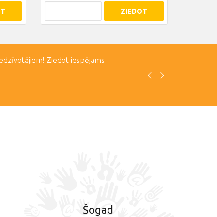
OT
ZIEDOT
iedzīvotājiem! Ziedot iespējams
Šogad