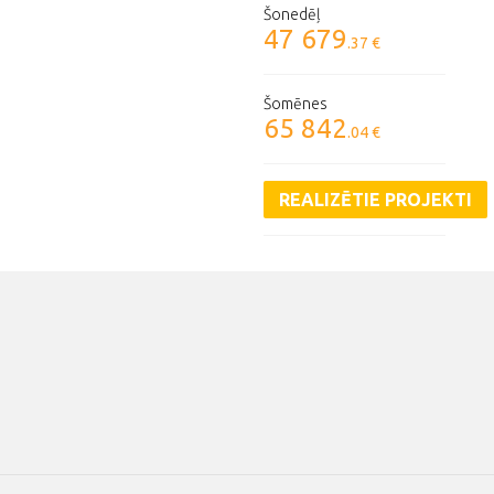
Šonedēļ
47 679
.37 €
Šomēnes
65 842
.04 €
REALIZĒTIE PROJEKTI