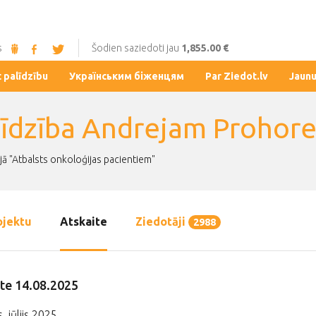
s
Šodien saziedoti jau
1,855.00 €
t palīdzību
Українським біженцям
Par Ziedot.lv
Jaun
līdzība Andrejam Proho
jā "Atbalsts onkoloģijas pacientiem"
ojektu
Atskaite
Ziedotāji
2988
te 14.08.2025
, jūlijs 2025