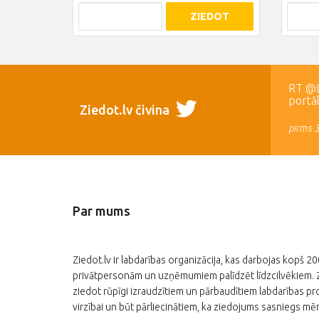
ZIEDOT
RT @LR
portā
Ziedot.lv čivina
pirms 
Par mums
Ziedot.lv ir labdarības organizācija, kas darbojas kopš 2
privātpersonām un uzņēmumiem palīdzēt līdzcilvēkiem. Zi
ziedot rūpīgi izraudzītiem un pārbaudītiem labdarības pro
virzībai un būt pārliecinātiem, ka ziedojums sasniegs mēr