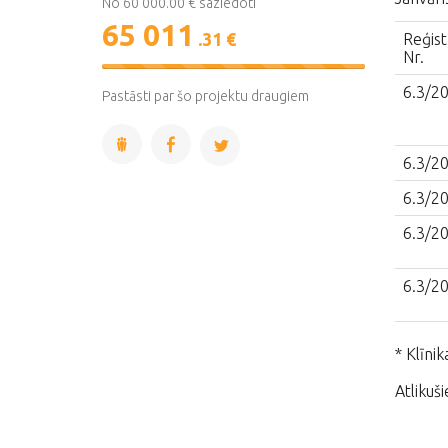
No 60 000.00 € saziedoti
65 011
.31 €
Reģist
Nr.
108%
Complete
6.3/2
Pastāsti par šo projektu draugiem
6.3/2
6.3/2
6.3/2
6.3/2
* Klīni
Atlikuš