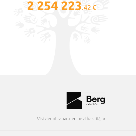
2 254 223
.42 €
Visi ziedot.lv partneri un atbalstītāji »