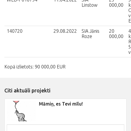
Linstow
000,00
k
O
v
E
140720
29.08.2022
SIA Jānis
20
4
Roze
000,00
k
R
5
v
Kopā izlietots: 90 000,00 EUR
Citi aktuāli projekti
Māmiņ, es Tevi mīlu!