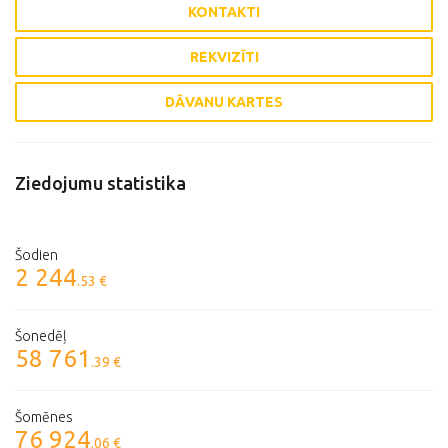
KONTAKTI
REKVIZĪTI
DĀVANU KARTES
Ziedojumu statistika
Šodien
2 244
.53 €
Šonedēļ
58 761
.39 €
Šomēnes
76 924
.06 €