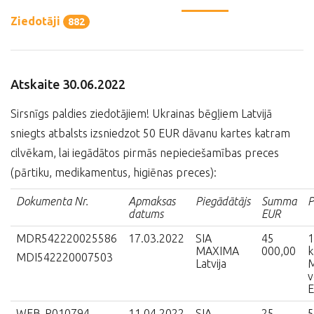
Ziedotāji
882
Atskaite 30.06.2022
Sirsnīgs paldies ziedotājiem! Ukrainas bēgļiem Latvijā
sniegts atbalsts izsniedzot 50 EUR dāvanu kartes katram
cilvēkam, lai iegādātos pirmās nepieciešamības preces
(pārtiku, medikamentus, higiēnas preces):
Dokumenta Nr.
Apmaksas
Piegādātājs
Summa
P
datums
EUR
MDR542220025586
17.03.2022
SIA
45
1
MAXIMA
000,00
k
MDI542220007503
Latvija
v
E
WEB-P010794
11.04.2022
SIA
25
5