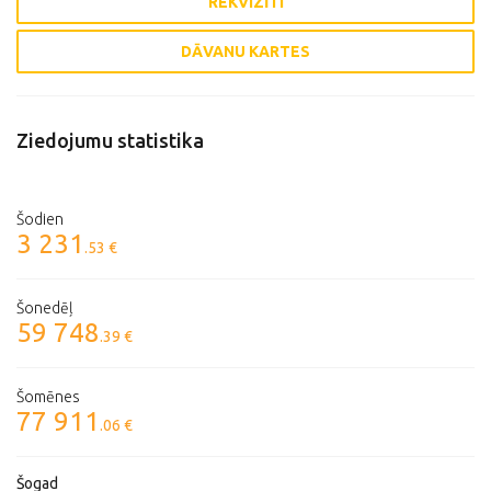
REKVIZĪTI
DĀVANU KARTES
Ziedojumu statistika
Šodien
3 231
.53 €
Šonedēļ
59 748
.39 €
Šomēnes
77 911
.06 €
Šogad