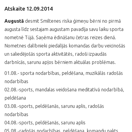
Atskaite 12.09.2014
Augustā
desmit Smiltenes riska ģimeņu bērni no pirmā
augusta līdz sestajam augustam pavadīja savu laiku sporta
nometnē Tūjā. Saņēma ēdināšanu četras reizes dienā.
Nometnes dalībnieki piedalījās komandas darbu veicinošās
un saliedējošās sporta aktivitātēs, radoši izpaudās
darbnīcās, sarunu apļos bērniem aktuālas problēmas.
01.08.- sporta nodarbības, peldēšana, muzikālās radošās
nodarbības
02.08.-sports, mandalas veidošana meditatīvā nodarbībā,
peldēšana
03.08.-sports, peldēšanās, sarunu aplis, radošās
nodarbības
04.08.-sports, peldēšanās, sarunu aplis
05.08.-radošās nodarbības, peldēšana, komandu nakts