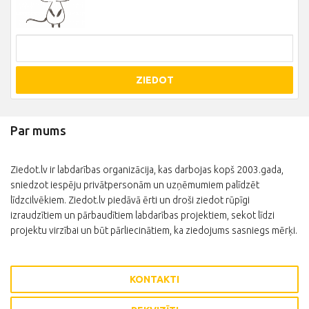
ZIEDOT
Par mums
Ziedot.lv ir labdarības organizācija, kas darbojas kopš 2003.gada,
sniedzot iespēju privātpersonām un uzņēmumiem palīdzēt
līdzcilvēkiem. Ziedot.lv piedāvā ērti un droši ziedot rūpīgi
izraudzītiem un pārbaudītiem labdarības projektiem, sekot līdzi
projektu virzībai un būt pārliecinātiem, ka ziedojums sasniegs mērķi.
KONTAKTI