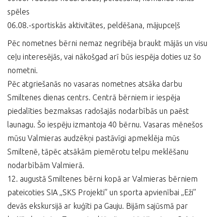
spēles
06.08.-sportiskās aktivitātes, peldēšana, mājupceļš
Pēc nometnes bērni nemaz negribēja braukt mājās un visu
ceļu interesējās, vai nākošgad arī būs iespēja doties uz šo
nometni.
Pēc atgriešanās no vasaras nometnes atsāka darbu
Smiltenes dienas centrs. Centrā bērniem ir iespēja
piedalīties bezmaksas radošajās nodarbībās un paēst
launagu. Šo iespēju izmantoja 40 bērnu. Vasaras mēnešos
mūsu Valmieras audzēkņi pastāvīgi apmeklēja mūs
Smiltenē, tāpēc atsākām piemērotu telpu meklēšanu
nodarbībām Valmierā.
12. augustā Smiltenes bērni kopā ar Valmieras bērniem
pateicoties SIA „SKS Projekti” un sporta apvienībai „Eži”
devās ekskursijā ar kuģīti pa Gauju. Bijām sajūsmā par