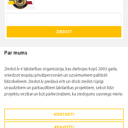
ZIEDOT
Par mums
Ziedot.lv ir labdarības organizācija, kas darbojas kopš 2003.gada,
sniedzot iespēju privātpersonām un uzņēmumiem palīdzēt
līdzcilvēkiem. Ziedot.lv piedāvā ērti un droši ziedot rūpīgi
izraudzītiem un pārbaudītiem labdarības projektiem, sekot līdzi
projektu virzībai un būt pārliecinātiem, ka ziedojums sasniegs mērķi.
KONTAKTI
REKVIZĪTI