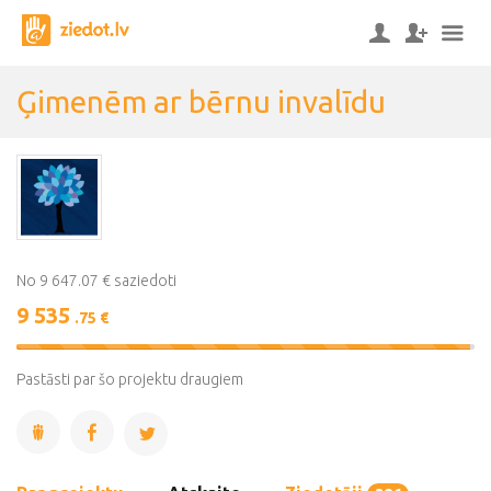
Ģimenēm ar bērnu invalīdu
No 9 647.07 € saziedoti
9 535
.75 €
99%
Complete
Pastāsti par šo projektu draugiem