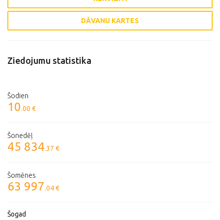
DĀVANU KARTES
Ziedojumu statistika
Šodien
10
.00 €
Šonedēļ
45 834
.37 €
Šomēnes
63 997
.04 €
Šogad