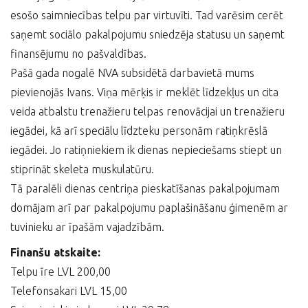
esošo saimniecības telpu par virtuvīti. Tad varēsim cerēt
saņemt sociālo pakalpojumu sniedzēja statusu un saņemt
finansējumu no pašvaldības.
Pašā gada nogalē NVA subsidētā darbavietā mums
pievienojās Ivans. Viņa mērķis ir meklēt līdzekļus un cita
veida atbalstu trenažieru telpas renovācijai un trenažieru
iegādei, kā arī speciālu līdzteku personām ratiņkrēslā
iegādei. Jo ratiņniekiem ik dienas nepieciešams stiept un
stiprināt skeleta muskulatūru.
Tā paralēli dienas centriņa pieskatīšanas pakalpojumam
domājam arī par pakalpojumu paplašināšanu ģimenēm ar
tuvinieku ar īpašām vajadzībām.
Finanšu atskaite:
Telpu īre LVL 200,00
Telefonsakari LVL 15,00