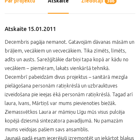
Par projektu
Atskaite
Ziedotāji
386
Atskaite 15.01.2011
Decembris pagāja nemanot. Gatavojām dāvanas māsām un
brāļiem, vecākiem un vecvecākiem. Tika zīmēts, līmēts,
adīts un austs. Sarežģītākie darbiņi tapa kopā ar kādu no
vecākiem – piemēram, lakats vienkāršā tehnikā.
Decembrī pabeidzām divus projektus – sanitārā mezgla
pielāgošana personām ratiņkrēslā un uzbrauktuves
izveidošana pie ieejas ēkā personām ratiņkrēslā. Tagad arī
laura, Ivans, Mārtiņš var mums pievienoties biežāk.
Ziemassvētkos Laura ar māmiņu Līgu mūs visus pulcēja
kopējā dziesmā sintezatora pavadījumā. Nu pamazām
mums veidojas pašiem savs ansamblis.
Jaunajā gadā esam iecerējuši izremontēt un iekārtot blakus