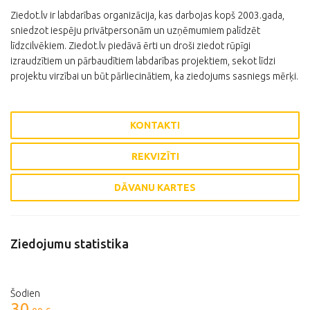
Ziedot.lv ir labdarības organizācija, kas darbojas kopš 2003.gada,
sniedzot iespēju privātpersonām un uzņēmumiem palīdzēt
līdzcilvēkiem. Ziedot.lv piedāvā ērti un droši ziedot rūpīgi
izraudzītiem un pārbaudītiem labdarības projektiem, sekot līdzi
projektu virzībai un būt pārliecinātiem, ka ziedojums sasniegs mērķi.
KONTAKTI
REKVIZĪTI
DĀVANU KARTES
Ziedojumu statistika
Šodien
30