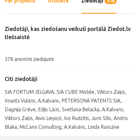
Par projektu
Atskaite
Ziedotāji
378
Ziedotāji, kas ziedošanu veikuši portālā Ziedot.lv
tiešsaistē
378 anonīmi ziedojumi
Citi ziedotāji
SIA FORTUM JELGAVA, SIA CUBE Mobile, Viktors Zaķis,
Imants Vulāns, A.Kalvans, PĒTERSONA PATENTS SIA,
Dagnija Grēve, Edijs Lācis, Svetlana Belacka, A.Kalvans,
Viktors Zaķis, Aivis Liepiņš, Ivo Rudzītis, Juris Sīlis, Andris
Blaka, McCann Consulting, A.Kalvāns, Linda Rancāne