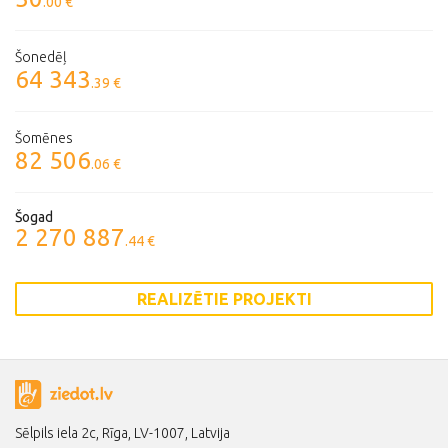
.00 €
Šonedēļ
64 343
.39 €
Šomēnes
82 506
.06 €
Šogad
2 270 887
.44 €
REALIZĒTIE PROJEKTI
Sēlpils iela 2c, Rīga, LV-1007, Latvija