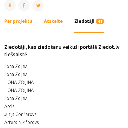
Par projektu
Atskaite
Ziedotāji
41
Ziedotāji, kas ziedošanu veikuši portālā Ziedot.lv
tiešsaistē
Ilona Zoļina
Ilona Zoļina
ILONA ZOĻINA
ILONA ZOĻINA
Ilona Zoļina
Ardis
Jurijs Gončarovs
Arturs Nikiforovs