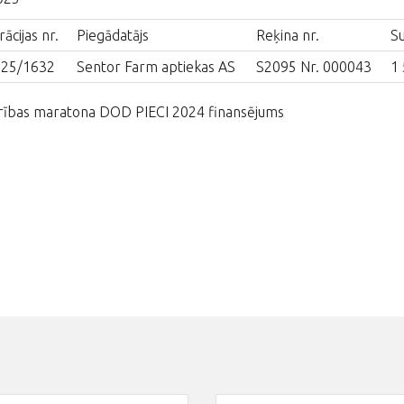
ācijas nr.
Piegādatājs
Reķina nr.
S
025/1632
Sentor Farm aptiekas AS
S2095 Nr. 000043
1 
rības maratona DOD PIECI 2024 finansējums