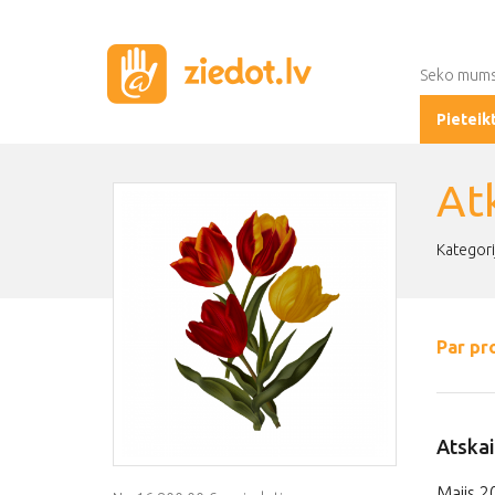
Seko mum
Pieteik
At
Kategori
Par pr
Atskai
Maijs 2