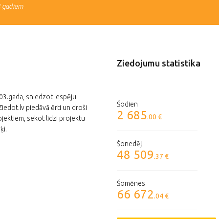
3 gadiem
Ziedojumu statistika
003.gada, sniedzot iespēju
Šodien
edot.lv piedāvā ērti un droši
2 685
.00 €
jektiem, sekot līdzi projektu
ķi.
Šonedēļ
48 509
.37 €
Šomēnes
66 672
.04 €