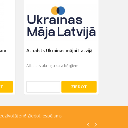
tam
Atbalsts Ukrainas mājai Latvijā
Atbalsts ukraiņu kara bēgļiem
OT
ZIEDOT
iedzīvotājiem! Ziedot iespējams