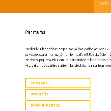
pirms 
Par mums
Ziedot.lv ir labdarības organizācija, kas darbojas kopš 2
privātpersonām un uzņēmumiem palīdzēt līdzcilvēkiem. Zi
ziedot rūpīgi izraudzītiem un pārbaudītiem labdarības pro
virzībai un būt pārliecinātiem, ka ziedojums sasniegs mēr
KONTAKTI
REKVIZĪTI
DĀVANU KARTES