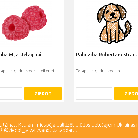
ība Mijai Jelaginai
Palīdzība Robertam Strau
apija 4 gadus vecai meitenei
Terapija 4 gadus vecam
ZIEDOT
ZIED
Zinas: Katram ir iespēja palīdzēt plūdos cietušajiem Ukrainas 
lā @ziedot_lv vai zvanot uz labdar…