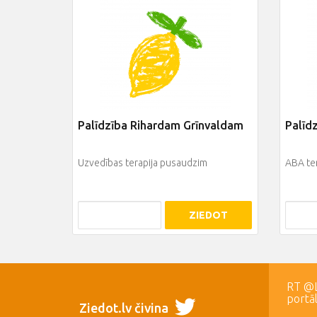
Palīdzība Rihardam Grīnvaldam
Palīdz
Uzvedības terapija pusaudzim
ABA ter
ZIEDOT
RT @LR
portā
Ziedot.lv čivina