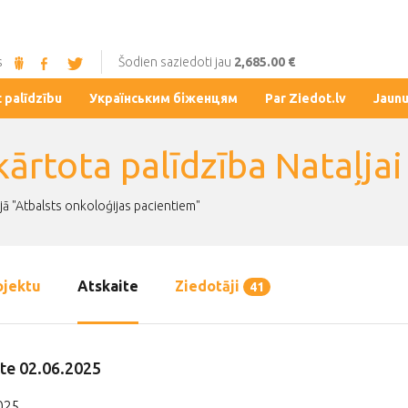
s
Šodien saziedoti jau
2,685.00 €
t palīdzību
Українським біженцям
Par Ziedot.lv
Jaun
kārtota palīdzība Nataļja
jā "Atbalsts onkoloģijas pacientiem"
ojektu
Atskaite
Ziedotāji
41
te 02.06.2025
025