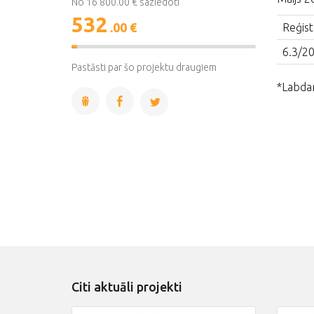
No 16 800.00 € saziedoti
532
.00 €
Reģistr
3%
6.3/2
Complete
Pastāsti par šo projektu draugiem
*Labda
Citi aktuāli projekti