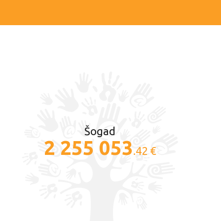
Šogad
2 255 053
.42 €