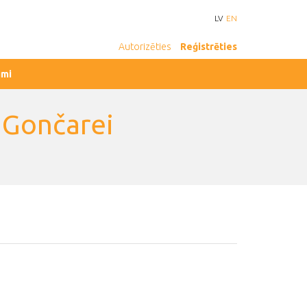
LV
EN
Autorizēties
Reģistrēties
umi
i Gončarei