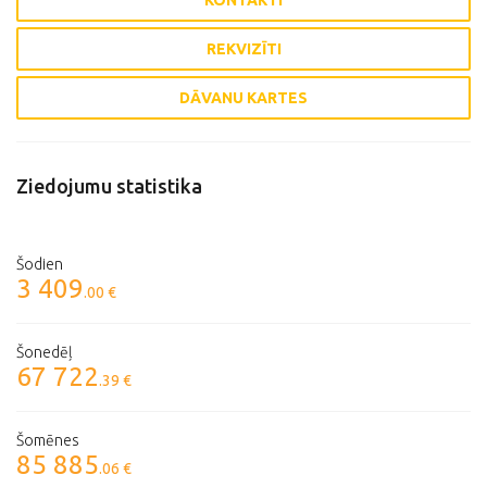
KONTAKTI
REKVIZĪTI
DĀVANU KARTES
Ziedojumu statistika
Šodien
3 409
.00 €
Šonedēļ
67 722
.39 €
Šomēnes
85 885
.06 €