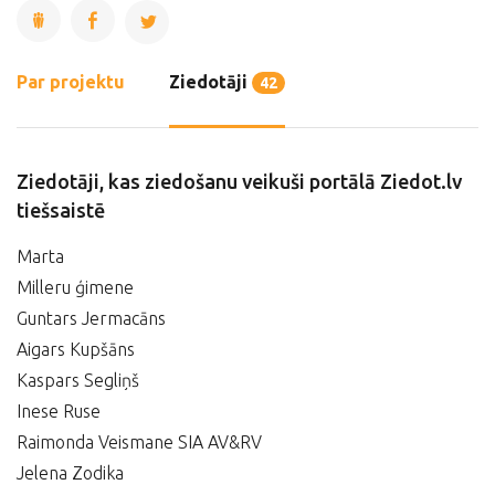
Par projektu
Ziedotāji
42
Ziedotāji, kas ziedošanu veikuši portālā Ziedot.lv
tiešsaistē
Marta
Milleru ģimene
Guntars Jermacāns
Aigars Kupšāns
Kaspars Segliņš
Inese Ruse
Raimonda Veismane SIA AV&RV
Jelena Zodika