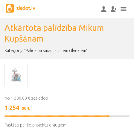
Atkārtota palīdzība Mikum
Kupšānam
Kategorijā "Palīdzība smagi slimiem cilvēkiem"
No 1 500.00 € saziedoti
1 254
.00 €
84%
Complete
Pastāsti par šo projektu draugiem