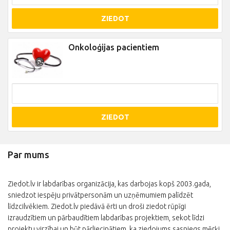
ZIEDOT
Onkoloģijas pacientiem
ZIEDOT
Par mums
Ziedot.lv ir labdarības organizācija, kas darbojas kopš 2003.gada,
sniedzot iespēju privātpersonām un uzņēmumiem palīdzēt
līdzcilvēkiem. Ziedot.lv piedāvā ērti un droši ziedot rūpīgi
izraudzītiem un pārbaudītiem labdarības projektiem, sekot līdzi
projektu virzībai un būt pārliecinātiem, ka ziedojums sasniegs mērķi.