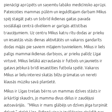
pienācīgi aprūpēts un saņemtu labāko medicīnisko aprūpi.
Pateicoties mammas pūlēm un ieguldītajam darbam Mikus
spēj staigāt pats un šobrīd ikdienas gaitas pavada
sociālālajā centrā cilvēkiem ar garīgās attīstības
traucējumiem. Uz centru Mikus katru rītu dodas ar prieku
un iesaistās visās dienas aktivitātēs un vakaros gandarīts
dodas mājās pie saviem mīļajiem tuviniekiem. Mikus ir liels
palīgs mammai ikdienas darbiņos, ar prieku palīdz Līgai
virtuvē. Mikus lielākā aizraušanās ir futbols un jaunietis ir
gatavs jebkurā brīdī iesaistīties futbola spēlē. Vakaros
Mikus ar lielu interesi skatās bilžu grāmatas un nereti
klausās mūziku savā planšetē.
Mikus ir Līgas trešais bērns un mammas dzīves stāsts ir
ārkārtīgi skaudrs, jo mamma divus dēlus ir zaudējusi
autoavārijās. “Mikus ir mans glābējs un dzīves jēga turpināt