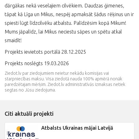
dārgākas nekā veselajiem cilvēkiem. Daudzas ģimenes,
tāpat kā Līga un Mikus, nespēj apmaksāt šādus rēķinus un ir
spiesti lūgt līdzcilvēku atbalstu. Palīdzēsim kopā Mikum!
Mums jāpalīdz, lai Mikus neciestu sāpes un spētu atkal
smaidīt!
Projekts ievietots portālā 28.12.2025
Projekts noslēgts 19.03.2026
Ziedot.lv par ziedojumiem neietur nekādu komisijas vai
starpniecības maksu. Visa ziedotā nauda 100% apmērā nonāk
paredzētajam mērķim. Ziedot.lv administratīvās izmaksas netiek
segtas no Jūsu ziedojuma.
Citi aktuāli projekti
Atbalsts Ukrainas mājai Latvijā