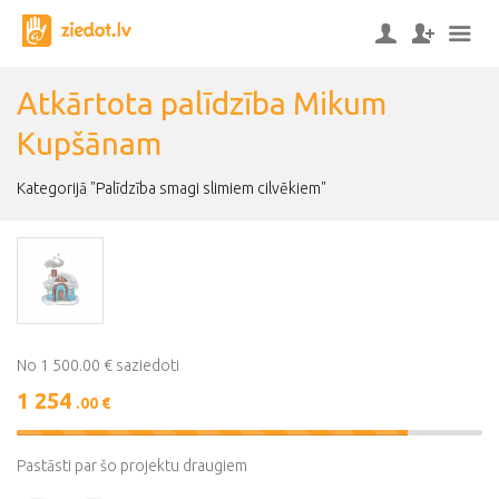
Atkārtota palīdzība Mikum
Kupšānam
Kategorijā "Palīdzība smagi slimiem cilvēkiem"
No 1 500.00 € saziedoti
1 254
.00 €
84%
Complete
Pastāsti par šo projektu draugiem