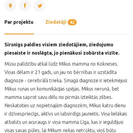
Par projektu
Ziedotāji
42
Sirsnīgs paldies visiem ziedotājiem, ziedojumu
piesaiste ir noslēgta, jo pienākusi zobārsta vizīte.
Mūsu palīdzību atkal lūdz Mikus mamma no Kokneses.
Viņas dēlam ir 21 gads, un jau no bērnības ir uzstādīta
diagnoze - cerebrālā trieka. Smagā diagnoze ir ietekmējusi
Mikus runas un komunikācijas spējas. Mikus nerunā, bet
mamma saprot savu dēlu no pirmās izteiktās zilbes.
Neskatoties uz nopietnajām diagnozēm, Mikus katru dienu
ir dzīvespriecīgs, aktīvs un labsirdīgs jaunietis. Viņa lielākais
atbalsts un acuraugs ir viņa mamma Līga, kas ir ieguldījusi
visas savas pūles, lai Mikum nekas netrūktu, viņš būtu