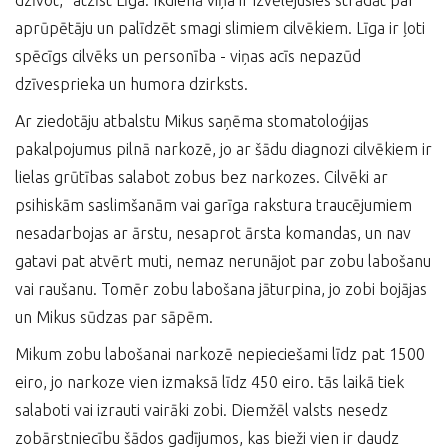
dzīvot,” atzīst Līga. Ikdienā viņa ir izvēlējusies strādāt par
aprūpētāju un palīdzēt smagi slimiem cilvēkiem. Līga ir ļoti
spēcīgs cilvēks un personība - viņas acīs nepazūd
dzīvesprieka un humora dzirksts.
Ar ziedotāju atbalstu Mikus saņēma stomatoloģijas
pakalpojumus pilnā narkozē, jo ar šādu diagnozi cilvēkiem ir
lielas grūtības salabot zobus bez narkozes. Cilvēki ar
psihiskām saslimšanām vai garīga rakstura traucējumiem
nesadarbojas ar ārstu, nesaprot ārsta komandas, un nav
gatavi pat atvērt muti, nemaz nerunājot par zobu labošanu
vai raušanu. Tomēr zobu labošana jāturpina, jo zobi bojājas
un Mikus sūdzas par sāpēm.
Mikum zobu labošanai narkozē nepieciešami līdz pat 1500
eiro, jo narkoze vien izmaksā līdz 450 eiro. tās laikā tiek
salaboti vai izrauti vairāki zobi. Diemžēl valsts nesedz
zobārstniecību šādos gadījumos, kas bieži vien ir daudz