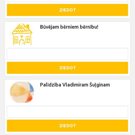
ZIEDOT
Būvējam bērniem bērnību!
ZIEDOT
Palīdzība Vladimiram Šuļginam
ZIEDOT