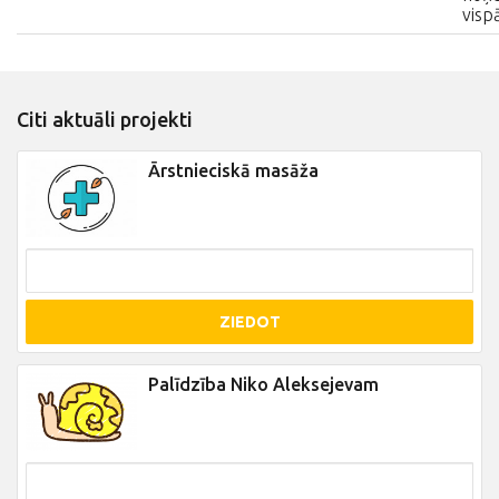
visp
Citi aktuāli projekti
Ārstnieciskā masāža
ZIEDOT
Palīdzība Niko Aleksejevam