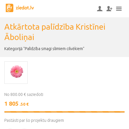
Atkārtota palīdzība Kristīnei
Āboliņai
Kategorijā "Palīdzība smagi slimiem cilvēkiem"
No 800.00 € saziedoti
1 805
.50 €
Pastāsti par šo projektu draugiem