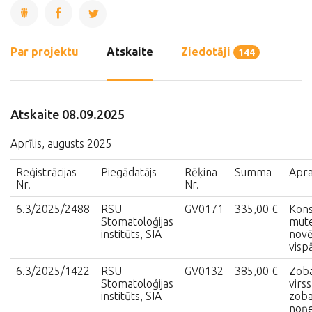
Par projektu
Atskaite
Ziedotāji
144
Atskaite 08.09.2025
Aprīlis, augusts 2025
Reģistrācijas
Piegādatājs
Rēķina
Summa
Apra
Nr.
Nr.
6.3/2025/2488
RSU
GV0171
335,00 €
Kons
Stomatoloģijas
mut
institūts, SIA
novē
visp
6.3/2025/1422
RSU
GV0132
385,00 €
Zoba
Stomatoloģijas
virs
institūts, SIA
zob
noņ