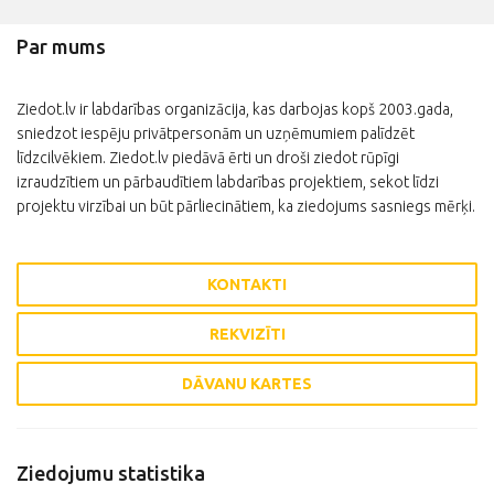
Par mums
Ziedot.lv ir labdarības organizācija, kas darbojas kopš 2003.gada,
sniedzot iespēju privātpersonām un uzņēmumiem palīdzēt
līdzcilvēkiem. Ziedot.lv piedāvā ērti un droši ziedot rūpīgi
izraudzītiem un pārbaudītiem labdarības projektiem, sekot līdzi
projektu virzībai un būt pārliecinātiem, ka ziedojums sasniegs mērķi.
KONTAKTI
REKVIZĪTI
DĀVANU KARTES
Ziedojumu statistika