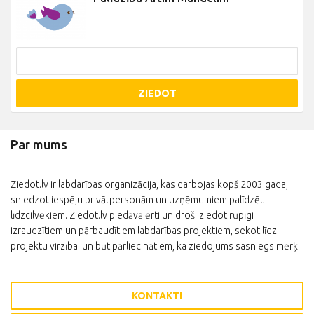
ZIEDOT
Par mums
Ziedot.lv ir labdarības organizācija, kas darbojas kopš 2003.gada,
sniedzot iespēju privātpersonām un uzņēmumiem palīdzēt
līdzcilvēkiem. Ziedot.lv piedāvā ērti un droši ziedot rūpīgi
izraudzītiem un pārbaudītiem labdarības projektiem, sekot līdzi
projektu virzībai un būt pārliecinātiem, ka ziedojums sasniegs mērķi.
KONTAKTI