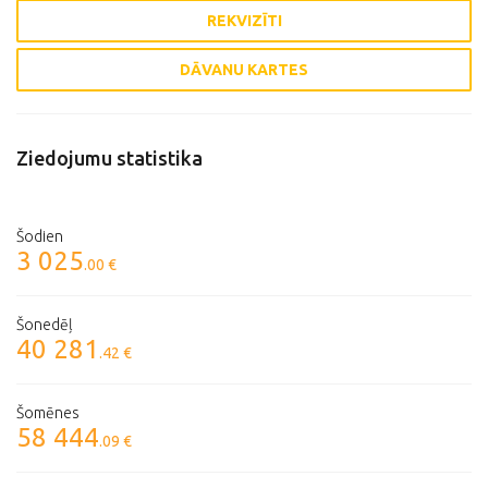
REKVIZĪTI
DĀVANU KARTES
Ziedojumu statistika
Šodien
3 025
.00 €
Šonedēļ
40 281
.42 €
Šomēnes
58 444
.09 €