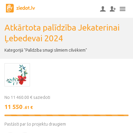
Atkārtota palīdzība Jekaterinai
Ļebedevai 2024
Kategorijā "Palīdzība smagi slimiem cilvēkiem"
No 11 460.00 € saziedoti
11 550
.61 €
101%
Complete
Pastāsti par šo projektu draugiem