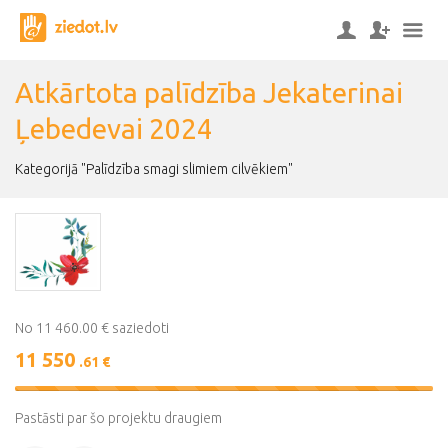
Atkārtota palīdzība Jekaterinai
Ļebedevai 2024
Kategorijā "Palīdzība smagi slimiem cilvēkiem"
No 11 460.00 € saziedoti
11 550
.61 €
101%
Complete
Pastāsti par šo projektu draugiem