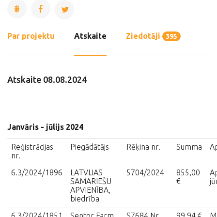
Par projektu
Atskaite
Ziedotāji
395
Atskaite 08.08.2024
Janvāris - jūlijs 2024
Reģistrācijas
Piegādātājs
Rēķina nr.
Summa
A
nr.
6.3/2024/1896
LATVIJAS
5704/2024
855,00
​
SAMARIEŠU
€
jū
APVIENĪBA,
biedrība
6.3/2024/1851
Sentor Farm
S7684 Nr.
99,94 €
M