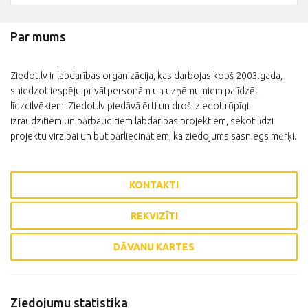
Par mums
Ziedot.lv ir labdarības organizācija, kas darbojas kopš 2003.gada,
sniedzot iespēju privātpersonām un uzņēmumiem palīdzēt
līdzcilvēkiem. Ziedot.lv piedāvā ērti un droši ziedot rūpīgi
izraudzītiem un pārbaudītiem labdarības projektiem, sekot līdzi
projektu virzībai un būt pārliecinātiem, ka ziedojums sasniegs mērķi.
KONTAKTI
REKVIZĪTI
DĀVANU KARTES
Ziedojumu statistika