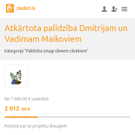
Atkārtota palīdzība Dmitrijam un
Vadimam Maikoviem
Kategorijā "Palīdzība smagi slimiem cilvēkiem"
No 7 680.00 € saziedoti
2 012
.00 €
26%
Complete
Pastāsti par šo projektu draugiem