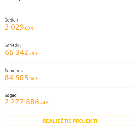
Šodien
2 029
.00 €
Šonedēļ
66 342
.39 €
Šomēnes
84 505
.06 €
Šogad
2 272 886
.44 €
REALIZĒTIE PROJEKTI