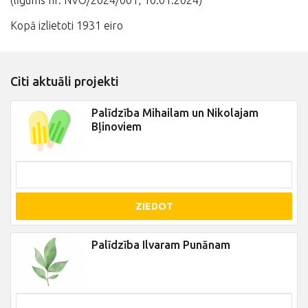
(līgums nr. NVO/2024/001, 10.01.2024)
Kopā izlietoti 1931 eiro
Citi aktuāli projekti
Palīdzība Mihailam un Nikolajam
Bļinoviem
ZIEDOT
Palīdzība Ilvaram Punānam