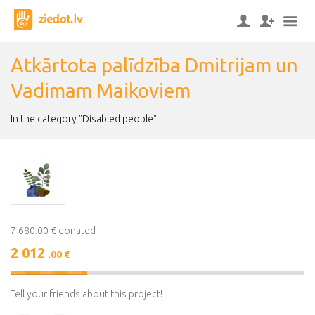
Atkārtota palīdzība Dmitrijam un
Vadimam Maikoviem
In the category "Disabled people"
7 680.00 € donated
2 012
.00 €
26%
Complete
Tell your friends about this project!