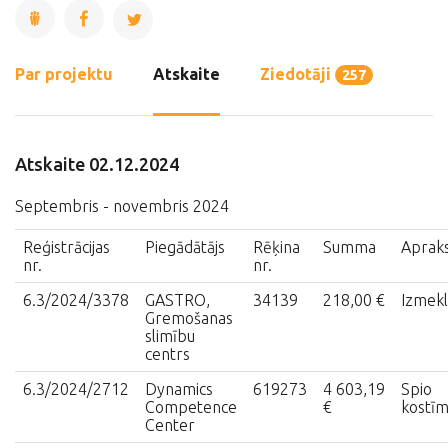
Par projektu
Atskaite
Ziedotāji
257
Atskaite 02.12.2024
Septembris - novembris 2024
Reģistrācijas
Piegādātājs
Rēķina
Summa
Aprak
nr.
nr.
6.3/2024/3378
GASTRO,
34139
218,00 €
​Izmek
Gremošanas
slimību
centrs
6.3/2024/2712
Dynamics
619273
4 603,19
Spio
Competence
€
kostī
Center