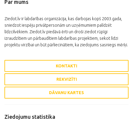
Par mums
Ziedot.lv ir labdarības organizācija, kas darbojas kopš 2003.gada,
sniedzot iespēju privātpersonām un uzņēmumiem palīdzēt
līdzcilvēkiem. Ziedot.lv piedāvā ērti un droši ziedot rūpīgi
izraudzītiem un pārbaudītiem labdarības projektiem, sekot līdzi
projektu virzībai un būt pārliecinātiem, ka ziedojums sasniegs mērķi.
KONTAKTI
REKVIZĪTI
DĀVANU KARTES
Ziedojumu statistika