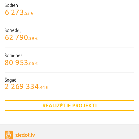
Šodien
6 273
.53 €
Šonedēļ
62 790
.39 €
Šomēnes
80 953
.06 €
Šogad
2 269 334
.44 €
REALIZĒTIE PROJEKTI