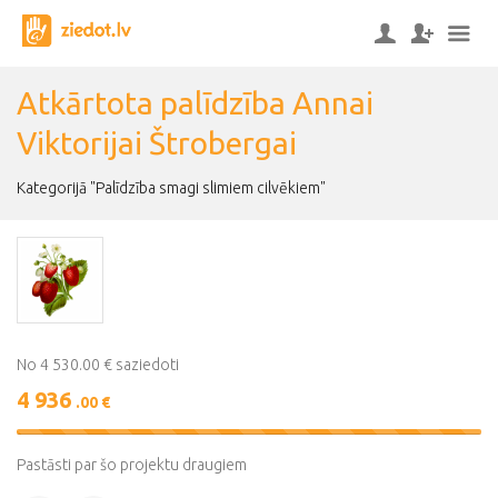
Atkārtota palīdzība Annai
Viktorijai Štrobergai
Kategorijā "Palīdzība smagi slimiem cilvēkiem"
No 4 530.00 € saziedoti
4 936
.00 €
109%
Complete
Pastāsti par šo projektu draugiem