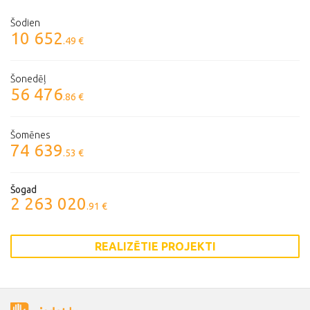
Šodien
10 652
.49 €
Šonedēļ
56 476
.86 €
Šomēnes
74 639
.53 €
Šogad
2 263 020
.91 €
REALIZĒTIE PROJEKTI