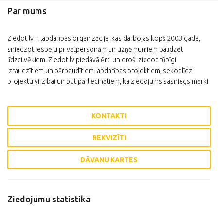
Par mums
Ziedot.lv ir labdarības organizācija, kas darbojas kopš 2003.gada,
sniedzot iespēju privātpersonām un uzņēmumiem palīdzēt
līdzcilvēkiem. Ziedot.lv piedāvā ērti un droši ziedot rūpīgi
izraudzītiem un pārbaudītiem labdarības projektiem, sekot līdzi
projektu virzībai un būt pārliecinātiem, ka ziedojums sasniegs mērķi.
KONTAKTI
REKVIZĪTI
DĀVANU KARTES
Ziedojumu statistika