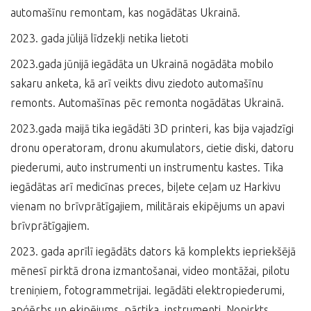
automašīnu remontam, kas nogādātas Ukrainā.
2023. gada jūlijā līdzekļi netika lietoti
2023.gada jūnijā iegādāta un Ukrainā nogādāta mobilo
sakaru anketa, kā arī veikts divu ziedoto automašīnu
remonts. Automašīnas pēc remonta nogādātas Ukrainā.
2023.gada maijā tika iegādāti 3D printeri, kas bija vajadzīgi
dronu operatoram, dronu akumulators, cietie diski, datoru
piederumi, auto instrumenti un instrumentu kastes. Tika
iegādātas arī medicīnas preces, biļete ceļam uz Harkivu
vienam no brīvprātīgajiem, militārais ekipējums un apavi
brīvprātīgajiem.
2023. gada aprīlī iegādāts dators kā komplekts iepriekšējā
mēnesī pirktā drona izmantošanai, video montāžai, pilotu
treniņiem, fotogrammetrijai. Iegādāti elektropiederumi,
apģērbs un ekipējums, pārtika, instrumenti. Nopirkts