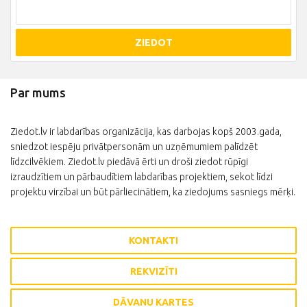
ZIEDOT
Par mums
Ziedot.lv ir labdarības organizācija, kas darbojas kopš 2003.gada,
sniedzot iespēju privātpersonām un uzņēmumiem palīdzēt
līdzcilvēkiem. Ziedot.lv piedāvā ērti un droši ziedot rūpīgi
izraudzītiem un pārbaudītiem labdarības projektiem, sekot līdzi
projektu virzībai un būt pārliecinātiem, ka ziedojums sasniegs mērķi.
KONTAKTI
REKVIZĪTI
DĀVANU KARTES