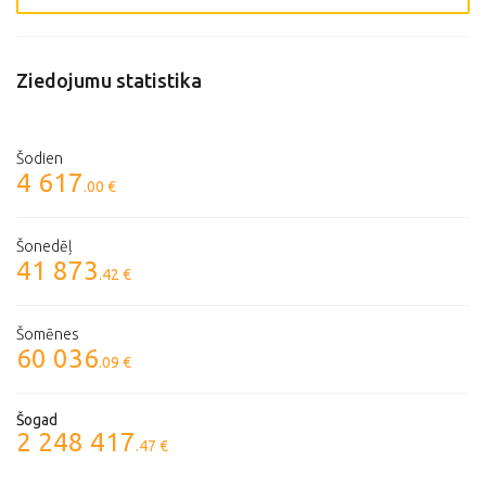
Ziedojumu statistika
Šodien
4 617
.00 €
Šonedēļ
41 873
.42 €
Šomēnes
60 036
.09 €
Šogad
2 248 417
.47 €