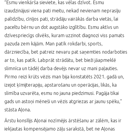
“Esmu vienkārša sieviete, kas vēlas dzīvot. Esmu
izaudzinājusi viena pati meitu, nekad nevienam neprasīju
palīdzību, cīnījos pati, strādāju vairākās darba vietās, lai
paceltu bērnu un dot augstāko izglītību. Esmu aktīvs un
dzīvespriecīgs cilvēks, kuram uzzinot diagnozi viss pamats
pazuda zem kājām. Man patīk rokdarbi, sports,
dārzniecība, bet patreiz nevaru pat saņemties nodarboties
ar to, kas patīk. Labprāt strādātu, bet bieži jāapmeklē
slimnīca un tādēļ darba devējs nevar uz mani paļauties.
Pirmo reizi krūts vēzis man bija konstatēts 2021. gadā un,
izejot ķīmijterapiju, apstarošanu un operācijas, likās, ka
slimība uzvarēta, esmu no jauna piedzimusi. Pagāja tikai
gads un astoņi mēneši un vēzis atgriezas ar jaunu spēku,”
stāsta Aļona.
Ārstu konsīlijs Aļonai nozīmējis ārstēšanu ar zālēm, kas ir
iekļautas kompensējamo zāļu sarakstā, bet ne Aļonas