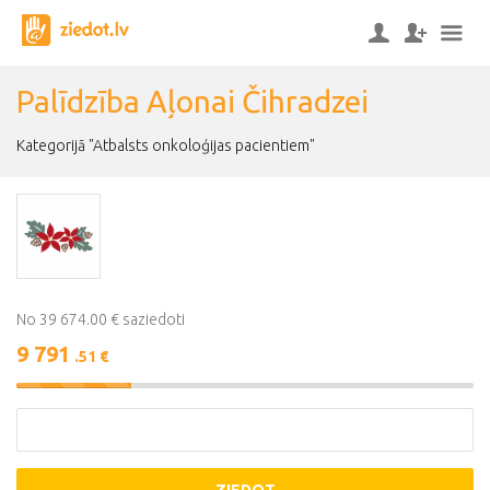
Palīdzība Aļonai Čihradzei
Kategorijā "Atbalsts onkoloģijas pacientiem"
No 39 674.00 € saziedoti
9 791
.51 €
25%
Complete