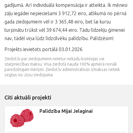
gadījumā. Arī individuālā kompensācija ir atteikta. Ik mēnesi
zāļu iegādei nepieciešami 3 912,72 eiro, atlikumā no pērnā
gada ziedojumiem vēl ir 3 365,48 eiro, bet lai kursu
turpinātu trūkst vēl 39 674,44 eiro. Tādu līdzekļu ģimenei
nav, tādēl viņa lūdz līdzcilvēku palīdzību. Palīdzēsim!
Projekts ievietots portālā 03.01.2026
Ziedot.lv par ziedojumiem neietur nekādu komisijas vai
starpniecības maksu. Visa ziedotā nauda 100% apmērā nonāk
paredzētajam mērķim. Ziedot.lv administratīvās izmaksas netiek
segtas no Jūsu ziedojuma.
Citi aktuāli projekti
Palīdzība Mijai Jelaginai