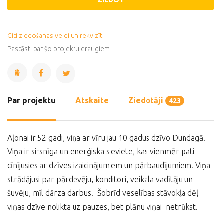
ZIEDOT
Citi ziedošanas veidi un rekvizīti
Pastāsti par šo projektu draugiem
Par projektu
Atskaite
Ziedotāji
423
Aļonai ir 52 gadi, viņa ar vīru jau 10 gadus dzīvo Dundagā.
Viņa ir sirsnīga un enerģiska sieviete, kas vienmēr pati
cīnījusies ar dzīves izaicinājumiem un pārbaudījumiem. Viņa
strādājusi par pārdevēju, konditori, veikala vadītāju un
šuvēju, mīl dārza darbus. Šobrīd veselības stāvokļa dēļ
viņas dzīve nolikta uz pauzes, bet plānu viņai netrūkst.