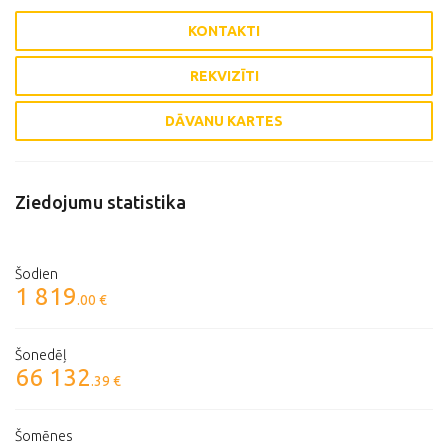
KONTAKTI
REKVIZĪTI
DĀVANU KARTES
Ziedojumu statistika
Šodien
1 819
.00 €
Šonedēļ
66 132
.39 €
Šomēnes