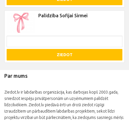
Palīdzība Sofijai Sirmei
ZIEDOT
Par mums
Ziedot.lv ir labdarības organizācija, kas darbojas kopš 2003.gada,
sniedzot iespēju privātpersonām un uzņēmumiem palīdzēt
līdzcilvēkiem. Ziedot.lv piedāvā ērti un droši ziedot rūpīgi
izraudzītiem un pārbaudītiem labdarības projektiem, sekot līdzi
projektu virzībai un būt pārliecinātiem, ka ziedojums sasniegs mērķi.