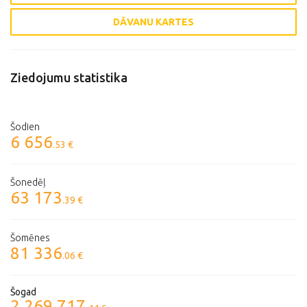
DĀVANU KARTES
Ziedojumu statistika
Šodien
6 656
.53 €
Šonedēļ
63 173
.39 €
Šomēnes
81 336
.06 €
Šogad
2 269 717