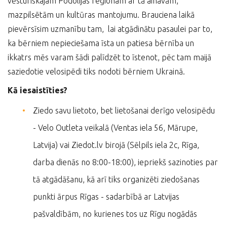
vēsturiskajam Podolijas reģionam ar tā ainavām,
mazpilsētām un kultūras mantojumu. Brauciena laikā
pievērsīsim uzmanību tam, lai atgādinātu pasaulei par to,
ka bērniem nepieciešama īsta un patiesa bērnība un
ikkatrs mēs varam šādi palīdzēt to īstenot, pēc tam maijā
saziedotie velosipēdi tiks nodoti bērniem Ukrainā.
Kā iesaistīties?
Ziedo savu lietoto, bet lietošanai derīgo velosipēdu
- Velo Outleta veikalā (Ventas iela 56, Mārupe,
Latvija) vai Ziedot.lv birojā (Sēlpils iela 2c, Rīga,
darba dienās no 8:00-18:00), iepriekš sazinoties par
tā atgādāšanu, kā arī tiks organizēti ziedošanas
punkti ārpus Rīgas - sadarbībā ar Latvijas
pašvaldībām, no kurienes tos uz Rīgu nogādās