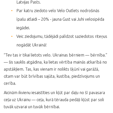
Latvijas Pasts.
Par katru ziedoto velo Velo Outlets nodrošinās
īpašu atlaidi – 20% - jauna Gust vai Juhi velosipēda
iegādei.
Veic ziedojumu, tādējādi palīdzot saziedotos riteņus
nogādāt Ukrainā!
“Tev tas ir tikai lietots velo. Ukrainas bērniem — bērnība.”
— šis sauklis atgādina, ka lietas vērtība mainās atkarībā no
apstākļiem. Tas, kas vienam ir nolikts šķūnī vai garāžā,
citam var būt brīvības sajūta, kustība, piedzīvojums un
cerība.
Aicinām ikvienu iesaistīties un kļūt par daļu no šī pavasara
ceļa uz Ukrainu — ceļa, kurā tērauda pedāļi kļūst par soli
tuvāk uzvarai un tuvāk bērnībai.