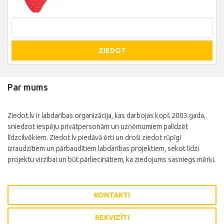
ZIEDOT
Par mums
Ziedot.lv ir labdarības organizācija, kas darbojas kopš 2003.gada,
sniedzot iespēju privātpersonām un uzņēmumiem palīdzēt
līdzcilvēkiem. Ziedot.lv piedāvā ērti un droši ziedot rūpīgi
izraudzītiem un pārbaudītiem labdarības projektiem, sekot līdzi
projektu virzībai un būt pārliecinātiem, ka ziedojums sasniegs mērķi.
KONTAKTI
REKVIZĪTI