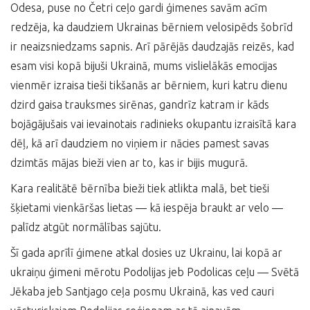
Odesa, puse no Četri ceļo gardi ģimenes savām acīm
redzēja, ka daudziem Ukrainas bērniem velosipēds šobrīd
ir neaizsniedzams sapnis. Arī pārējās daudzajās reizēs, kad
esam visi kopā bijuši Ukrainā, mums vislielākās emocijas
vienmēr izraisa tieši tikšanās ar bērniem, kuri katru dienu
dzird gaisa trauksmes sirēnas, gandrīz katram ir kāds
bojāgājušais vai ievainotais radinieks okupantu izraisītā kara
dēļ, kā arī daudziem no viņiem ir nācies pamest savas
dzimtās mājas bieži vien ar to, kas ir bijis mugurā.
Kara realitātē bērnība bieži tiek atlikta malā, bet tieši
šķietami vienkāršas lietas — kā iespēja braukt ar velo —
palīdz atgūt normālības sajūtu.
Šī gada aprīlī ģimene atkal dosies uz Ukrainu, lai kopā ar
ukraiņu ģimeni mērotu Podolijas jeb Podolicas ceļu — Svētā
Jēkaba jeb Santjago ceļa posmu Ukrainā, kas ved cauri