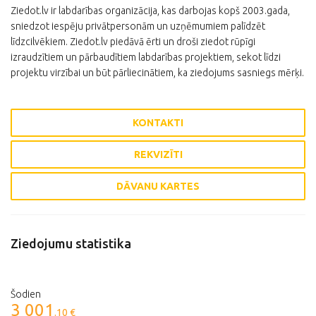
Ziedot.lv ir labdarības organizācija, kas darbojas kopš 2003.gada,
sniedzot iespēju privātpersonām un uzņēmumiem palīdzēt
līdzcilvēkiem. Ziedot.lv piedāvā ērti un droši ziedot rūpīgi
izraudzītiem un pārbaudītiem labdarības projektiem, sekot līdzi
projektu virzībai un būt pārliecinātiem, ka ziedojums sasniegs mērķi.
KONTAKTI
REKVIZĪTI
DĀVANU KARTES
Ziedojumu statistika
Šodien
3 001
.10 €