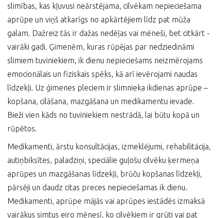
slimības, kas kļuvusi neārstējama, cilvēkam nepieciešama
aprūpe un viņš atkarīgs no apkārtējiem līdz pat mūža
galam. Dažreiz tās ir dažas nedēļas vai mēneši, bet citkārt -
vairāki gadi. Ģimenēm, kuras rūpējas par nedziedināmi
slimiem tuviniekiem, ik dienu nepieciešams neizmērojams
emocionālais un fiziskais spēks, kā arī ievērojami naudas
līdzekļi. Uz ģimenes pleciem ir slimnieka ikdienas aprūpe –
kopšana, cilāšana, mazgāšana un medikamentu ievade.
Bieži vien kāds no tuviniekiem nestrādā, lai būtu kopā un
rūpētos.
Medikamenti, ārstu konsultācijas, izmeklējumi, rehabilitācija,
autiņbiksītes, paladziņi, speciālie guļošu cilvēku ķermeņa
aprūpes un mazgāšanas līdzekļi, brūču kopšanas līdzekļi,
pārsēji un daudz citas preces nepieciešamas ik dienu.
Medikamenti, aprūpe mājās vai aprūpes iestādēs izmaksā
vairākus simtus eiro mēnesī, ko cilvēkiem ir grūti vai pat