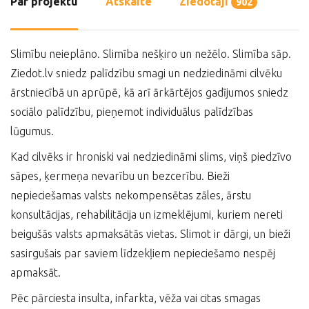
Par projektu
Atskaite
Ziedotāji
902
Slimību neieplāno. Slimība nešķiro un nežēlo. Slimība sāp.
Ziedot.lv sniedz palīdzību smagi un nedziedināmi cilvēku
ārstniecībā un aprūpē, kā arī ārkārtējos gadījumos sniedz
sociālo palīdzību, pieņemot individuālus palīdzības
lūgumus.
Kad cilvēks ir hroniski vai nedziedināmi slims, viņš piedzīvo
sāpes, ķermeņa nevarību un bezcerību. Bieži
nepieciešamas valsts nekompensētas zāles, ārstu
konsultācijas, rehabilitācija un izmeklējumi, kuriem nereti
beigušās valsts apmaksātās vietas. Slimot ir dārgi, un bieži
sasirgušais par saviem līdzekļiem nepieciešamo nespēj
apmaksāt.
Pēc pārciesta insulta, infarkta, vēža vai citas smagas