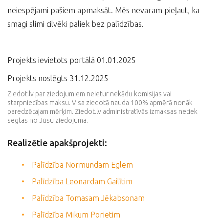
neiespējami pašiem apmaksāt. Mēs nevaram pieļaut, ka
smagi slimi cilvēki paliek bez palīdzības.
Projekts ievietots portālā 01.01.2025
Projekts noslēgts 31.12.2025
Ziedot.lv par ziedojumiem neietur nekādu komisijas vai
starpniecības maksu. Visa ziedotā nauda 100% apmērā nonāk
paredzētajam mērķim. Ziedot.lv administratīvās izmaksas netiek
segtas no Jūsu ziedojuma.
Realizētie apakšprojekti:
Palīdzība Normundam Eglem
Palīdzība Leonardam Gailītim
Palīdzība Tomasam Jēkabsonam
Palīdzība Mikum Porietim