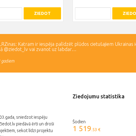
ZIEDOT
ZIED
Zinas: Katram ir iespēja palīdzēt plūdos cietušajiem Ukrainas 
lā @ziedot_lv vai zvanot uz labdar…
3 gadiem
Ziedojumu statistika
003.gada, sniedzot iespēju
Šodien
edot.lv piedāvā ērti un droši
1 519
.53 €
jektiem, sekot līdzi projektu