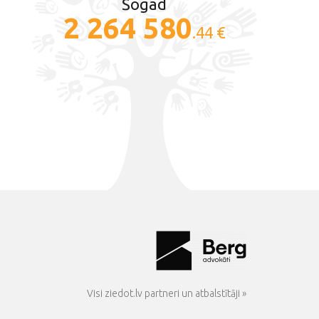
Šogad
2 264 580
.44 €
Visi ziedot.lv partneri un atbalstītāji »