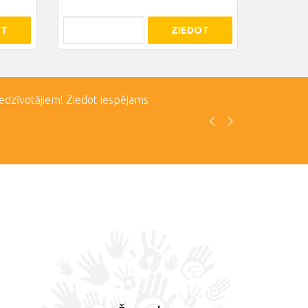
OT
ZIEDOT
iedzīvotājiem! Ziedot iespējams