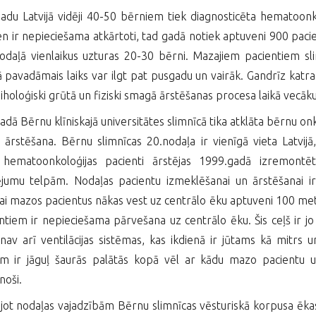
adu Latvijā vidēji 40-50 bērniem tiek diagnosticēta hematoon
ien ir nepieciešama atkārtoti, tad gadā notiek aptuveni 900 pa
nodaļā vienlaikus uzturas 20-30 bērni. Mazajiem pacientiem sl
ā pavadāmais laiks var ilgt pat pusgadu un vairāk. Gandrīz ka
siholoģiski grūtā un fiziski smagā ārstēšanas procesa laikā vecāku 
adā Bērnu klīniskajā universitātes slimnīcā tika atklāta bērnu o
 ārstēšana. Bērnu slimnīcas 20.nodaļa ir vienīgā vieta Latvij
 hematoonkoloģijas pacienti ārstējas 1999.gadā izremontēt
jumu telpām. Nodaļas pacientu izmeklēšanai un ārstēšanai ir
ai mazos pacientus nākas vest uz centrālo ēku aptuveni 100 metru
ntiem ir nepieciešama pārvešana uz centrālo ēku. Šis ceļš ir jo ī
nav arī ventilācijas sistēmas, kas ikdienā ir jūtams kā mitrs u
m ir jāguļ šaurās palātās kopā vēl ar kādu mazo pacientu un 
noši.
ot nodaļas vajadzībām Bērnu slimnīcas vēsturiskā korpusa ēkas 