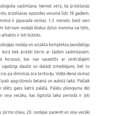
koloģiska saslimšana. Ņemot vērā, ka ārstēšanās
cientu ārstēšanas epizodes vecumā līdz 18 gadiem.
imnīcā ir jāpavada vismaz 1-2 mēneši, bieži vien
tram bērnam nodaļā blakus dzīvo mamma vai tētis,
atbalsts ir ļoti būtisks.
nkoloģijas nodaļa un uzsākta kompleksa ļaundabīgu
ā, kurā tiek ārstēti bērni ar šādām saslimšanām.
ā korpusā, kas nav sasaistīts ar centrālajām
 vajadzīgi daudzi un dažādi izmeklējumi, bet to
s pa slimnīcas āra teritoriju. Vidēji dienā vismaz
paši apgrūtinošs lietainā un aukstā laikā. Pašlaik
n slikts gaiss katrā palātā. Palātu plānojuma dēļ
viņa vecāku, kas ilgstošā laika periodā ir ļoti
pirmo stāvu, 20. nodaļas pacienti un viņu vecāki