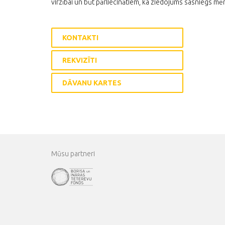
virzībai un būt pārliecinātiem, ka ziedojums sasniegs mēr
KONTAKTI
REKVIZĪTI
DĀVANU KARTES
Mūsu partneri