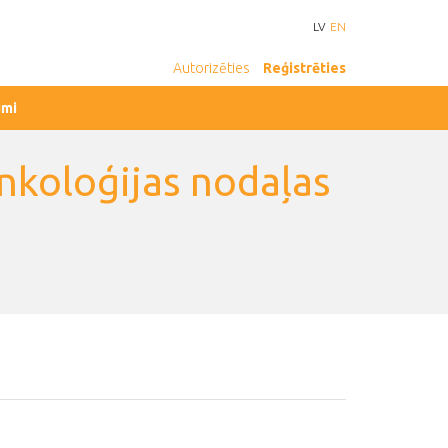
LV
EN
Autorizēties
Reģistrēties
umi
nkoloģijas nodaļas