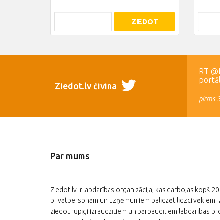
ZIEDOT
RT @LR
portā
Ziedot.lv čivina
pirms 
Par mums
Ziedot.lv ir labdarības organizācija, kas darbojas kopš 2
privātpersonām un uzņēmumiem palīdzēt līdzcilvēkiem. Zi
ziedot rūpīgi izraudzītiem un pārbaudītiem labdarības pro