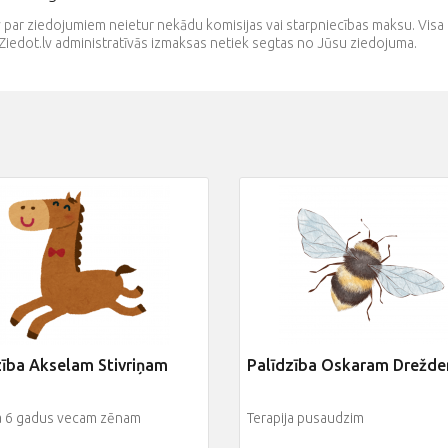
v par ziedojumiem neietur nekādu komisijas vai starpniecības maksu. V
Ziedot.lv administratīvās izmaksas netiek segtas no Jūsu ziedojuma.
zība Akselam Stivriņam
Palīdzība Oskaram Drežd
ja 6 gadus vecam zēnam
Terapija pusaudzim