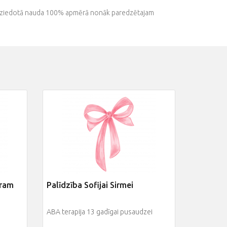
isa ziedotā nauda 100% apmērā nonāk paredzētajam
eram
Palīdzība Sofijai Sirmei
ABA terapija 13 gadīgai pusaudzei