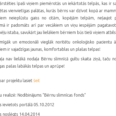
ārstēties īpaši viņiem piemērotās un iekārtotās telpās, kas ir 
tas vienvietīgas palātas, kurās bērns var dzīvot kopā ar mammu va
tiem neieplūstu gaiss no citām, kopējām telpām, neļaujot
mā ir padomāts arī par vecākiem un viņu iespējām pagatavot 
pēļu istaba, savukārt jau lielākiem bērniem būs tieši viņiem atbil
mīgāk un emocionāli vieglāk noritētu onkoloģisko pacientu ā
iem ir vajadzīgas jaunas, komfortablas un plašas telpas!
ļa nav lielākā nodaļa Bērnu slimnīcā gultu skaita ziņā, taču no
gas pašas labākās telpas un aprūpe!
par projektu lasiet
šeit
u realizē: Nodibinājums "Bērnu slimnīcas fonds"
s ievietots portālā 05.10.2012
s noslēgts 14.04.2014