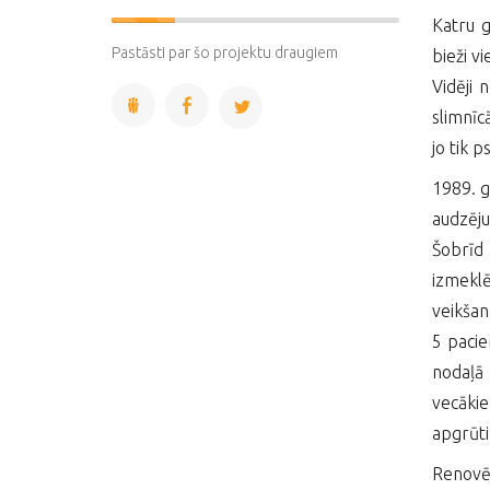
Katru g
22%
Complete
Pastāsti par šo projektu draugiem
bieži v
Vidēji 
slimnīc
jo tik p
1989. g
audzēju
Šobrīd
izmeklē
veikšan
5 pacie
nodaļā 
vecākie
apgrūti
Renovēj