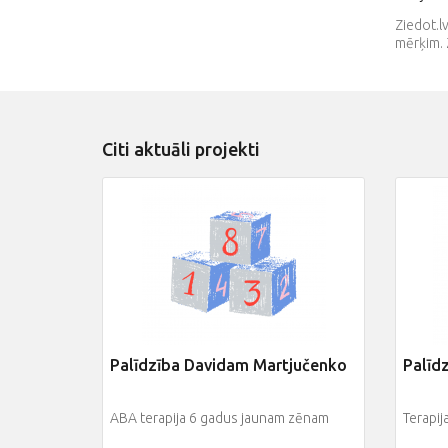
Ziedot.l
mērķim. 
Citi aktuāli projekti
Palīdzība Davidam Martjučenko
Palīd
ABA terapija 6 gadus jaunam zēnam
Terapi