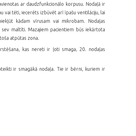
savienotas ar daudzfunkcionālo korpusu. Nodaļā ir
i tēti, iecerēts izbūvēt arī īpašu ventilāciju, lai
 piekļūt kādam vīrusam vai mikrobam. Nodaļas
sev maltīti. Mazajiem pacientiem būs iekārtota
stoša atpūtas zona.
rstēšana, kas nereti ir ļoti smaga, 20. nodaļas
teikti ir smagākā nodaļa. Tie ir bērni, kuriem ir