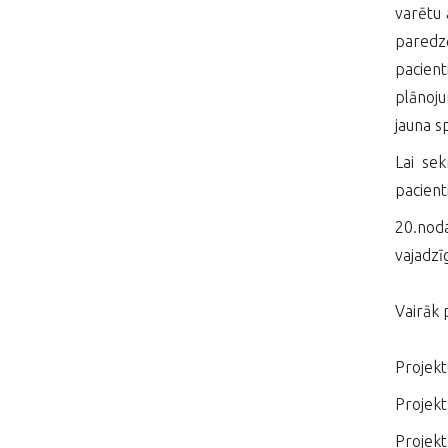
varētu 
paredzē
pacien
plānoju
jauna s
Lai sek
pacient
20.noda
vajadzī
Vairāk 
Projekt
Projekt
Projekt