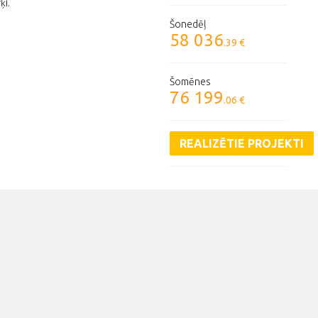
ķi.
Šonedēļ
58 036
.39 €
Šomēnes
76 199
.06 €
REALIZĒTIE PROJEKTI