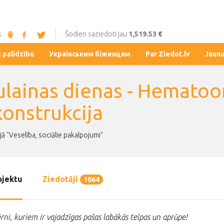
s
Šodien saziedoti jau
1,519.53 €
t palīdzību
Українським біженцям
Par Ziedot.lv
Jaun
ulainas dienas - Hematoo
konstrukcija
jā "Veselība, sociālie pakalpojumi"
ojektu
Ziedotāji
1064
ērni, kuriem ir vajadzīgas pašas labākās telpas un aprūpe!