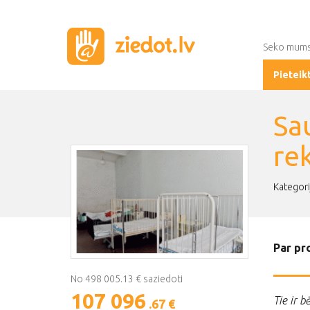
Seko mum
Pieteik
Sa
re
Kategori
Par pr
No 498 005.13 € saziedoti
107 096
Tie ir b
.67 €