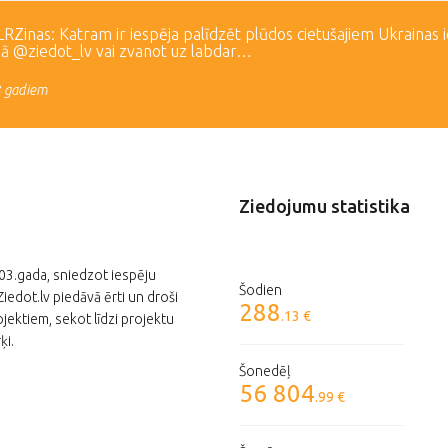
Zinas: Katram ir iespēja palīdzēt plūdos cietušajiem Ukrainas 
lā @ziedot_lv vai zvanot uz labdar…
3 gadiem
Ziedojumu statistika
003.gada, sniedzot iespēju
Šodien
edot.lv piedāvā ērti un droši
288
.13 €
jektiem, sekot līdzi projektu
ķi.
Šonedēļ
56 804
.99 €