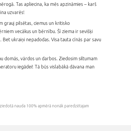
 mērogā. Tas apliecina, ka mēs apzināmies – karš
ina uzvarēs!
 grauj pilsētas, ciemus un kritisko
bērniem vecākus un bērnību. Šī ziema ir sevišķi
a. Bet ukraiņi nepadodas. Visa tauta cīnās par savu
rainu domās, vārdos un darbos. Ziedosim siltumam
neratoru iegādei! Tā būs vislabākā dāvana man
isa ziedotā nauda 100% apmērā nonāk paredzētajam