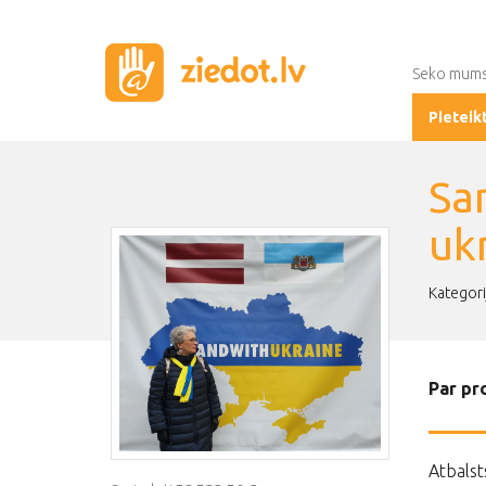
Seko mum
Pieteik
Sa
uk
Kategori
Par pr
Atbalst