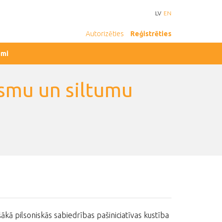
LV
EN
Autorizēties
Reģistrēties
umi
ismu un siltumu
ākā pilsoniskās sabiedrības pašiniciatīvas kustība