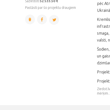
Saziedoti
52 533.50 €
pēc Atm
Pastāsti par šo projektu draugiem
Ukrainā
Kremlis
infrast
smaga, 
valsti, 
Šodien,
un gais
dzimšan
Projekt
Projekt
Ziedot.l
mērķim. 