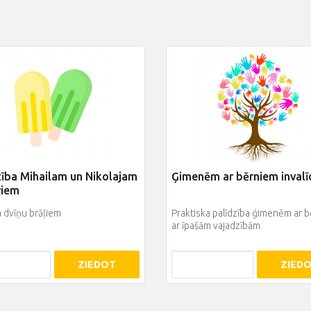
zība Mihailam un Nikolajam
Ģimenēm ar bērniem inval
viem
a dvīņu brāļiem
Praktiska palīdzība ģimenēm ar 
ar īpašām vajadzībām
ZIEDOT
ZIED