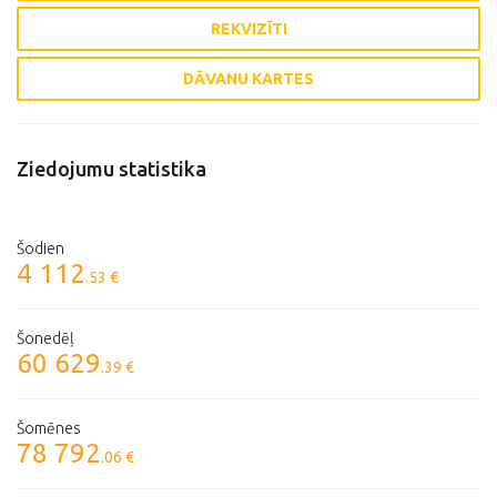
REKVIZĪTI
DĀVANU KARTES
Ziedojumu statistika
Šodien
4 112
.53 €
Šonedēļ
60 629
.39 €
Šomēnes
78 792
.06 €