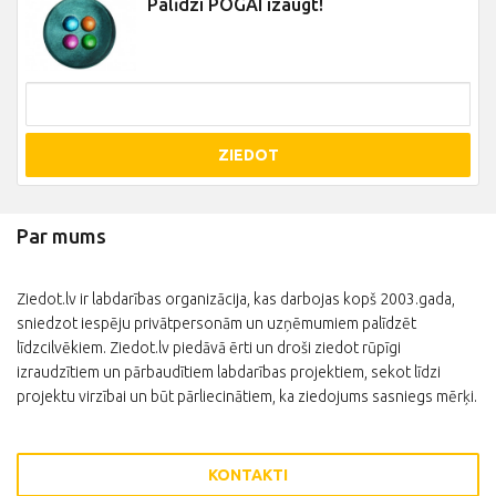
Palīdzi POGAI izaugt!
ZIEDOT
Par mums
Ziedot.lv ir labdarības organizācija, kas darbojas kopš 2003.gada,
sniedzot iespēju privātpersonām un uzņēmumiem palīdzēt
līdzcilvēkiem. Ziedot.lv piedāvā ērti un droši ziedot rūpīgi
izraudzītiem un pārbaudītiem labdarības projektiem, sekot līdzi
projektu virzībai un būt pārliecinātiem, ka ziedojums sasniegs mērķi.
KONTAKTI