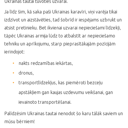
Ukrainas tautai tuvoties uzvarai.
Ja līdz šim, kā saka paši Ukrainas karavīri, viņi varēja tikai
izdzīvot un aizstāvēties, tad šobrīd ir iespējams uzbrukt un
atsist pretinieku. Bet ikvienai uzvarai nepieciešami līdzekļi,
tāpēc Ukrainas armija lūdz to atbalstīt ar nepieciešamo
tehniku un aprīkojumu, starp pieprasītākajām pozīcijām
ierindojot:
nakts redzamības iekārtas,
dronus,
transportlīdzekļus, kas piemēroti bezceļu
apstākļiem gan kaujas uzdevumu veikšanai, gan
ievainoto transportēšanai.
Palīdzēsim Ukrainas tautai nenodot šo karu tālāk saviem un
mūsu bērniem!