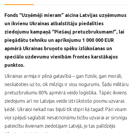
Fonds “Uzņēmēji mieram” aicina Latvijas uzņēmumus
un ikvienu Ukrainas atbalstītāju piedalīties
ziedojumu kampaņā “Piešauj pretuzbrukumam!”, lai
piegādātu tehniku un aprīkojumu 1 000 000 EUR
apmērā Ukrainas bruņoto spēku izlūkošanas un
speciālo uzdevumu vienībām frontes karstākajos
punktos.
Ukrainas armija ir pilnā gatavībā – gan fiziski, gan morāli,
neskatoties uz to, cik milzīgs ir viņu nogurums. Šādu militāru
pretuzbrukumu 80% apmērā veido loģistika. Tāpēc ikviens
ziedojums arī no Latvijas veido iztrūkstošo posmu uzvaras
ķēdē. Ukraiņi nekad nav bijuši tik stipri kā tagad! Pāri visam
viņi spējuši saglabāt nesatricināmu ticību uzvarai ar sirsnīgu
pateicību ikvienam ziedotājam Latvijā, jo tas palīdzējis