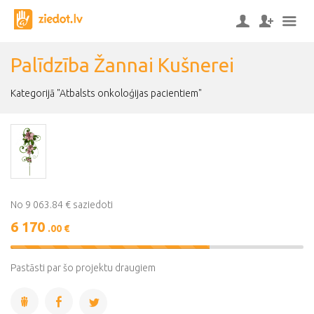
Palīdzība Žannai Kušnerei
Kategorijā "Atbalsts onkoloģijas pacientiem"
No 9 063.84 € saziedoti
6 170
.00 €
68%
Complete
Pastāsti par šo projektu draugiem