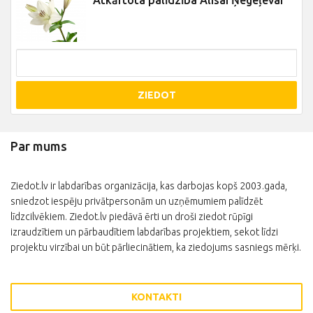
Atkārtota palīdzība Alisai Ņegeļevai
ZIEDOT
Par mums
Ziedot.lv ir labdarības organizācija, kas darbojas kopš 2003.gada,
sniedzot iespēju privātpersonām un uzņēmumiem palīdzēt
līdzcilvēkiem. Ziedot.lv piedāvā ērti un droši ziedot rūpīgi
izraudzītiem un pārbaudītiem labdarības projektiem, sekot līdzi
projektu virzībai un būt pārliecinātiem, ka ziedojums sasniegs mērķi.
KONTAKTI