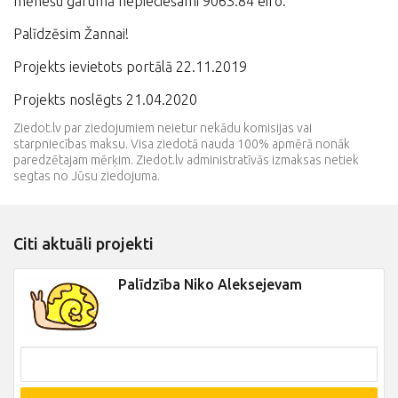
mēnešu garumā nepieciešami 9063.84 eiro.
Palīdzēsim Žannai!
Projekts ievietots portālā 22.11.2019
Projekts noslēgts 21.04.2020
Ziedot.lv par ziedojumiem neietur nekādu komisijas vai
starpniecības maksu. Visa ziedotā nauda 100% apmērā nonāk
paredzētajam mērķim. Ziedot.lv administratīvās izmaksas netiek
segtas no Jūsu ziedojuma.
Citi aktuāli projekti
Palīdzība Niko Aleksejevam