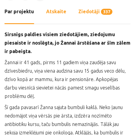
Par projektu
Atskaite
Ziedotāji
337
Sirsnīgs paldies visiem ziedotājiem, ziedojumu
piesaiste ir noslēgta, jo Žannai ārstēšana ar šīm zālem
ir pabeigta.
Žannai ir 41 gads, pirms 11 gadiem viņa zaudēja savu
dzīvesbiedru, viņa viena audzina savu 15 gadus veco dēlu,
dzīvo kopā ar mammu, kura ir pensionāre. Apkopējas
darbu viesnīcā sievietei nācās pamest smagu veselības
problēmu dēļ.
Šī gada pavasarī Žanna sajuta bumbuli kaklā. Neko ļaunu
nedomājot viņa vērsās pie ārsta, izdzēra nozīmēto
antibiotiku kursu, taču bumbulis nemazinājās. Tālāk jau
sekoja izmeklējumi pie onkologa. Atklājās, ka bumbulis ir