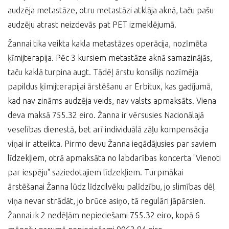
audzēja metastāze, otru metastāzi atklāja aknā, taču pašu
audzēju atrast neizdevās pat PET izmeklējumā.
Žannai tika veikta kakla metastāzes operācija, nozīmēta
ķīmijterapija. Pēc 3 kursiem metastāze aknā samazinājās,
taču kaklā turpina augt. Tādēļ ārstu konsīlijs nozīmēja
papildus ķīmijterapijai ārstēšanu ar Erbitux, kas gadījumā,
kad nav zināms audzēja veids, nav valsts apmaksāts. Viena
deva maksā 755.32 eiro. Žanna ir vērsusies Nacionālajā
veselības dienestā, bet arī individuālā zāļu kompensācija
viņai ir atteikta. Pirmo devu Žanna iegādājusies par saviem
līdzekļiem, otrā apmaksāta no labdarības koncerta "Vienoti
par iespēju" saziedotajiem līdzekļiem. Turpmākai
ārstēšanai Žanna lūdz līdzcilvēku palīdzību, jo slimības dēļ
viņa nevar strādāt, jo brūce asiņo, tā regulāri jāpārsien.
Žannai ik 2 nedēļām nepieciešami 755.32 eiro, kopā 6