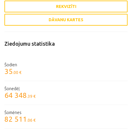
REKVIZĪTI
DĀVANU KARTES
Ziedojumu statistika
Šodien
35
.00 €
Šonedēļ
64 348
.39 €
Šomēnes
82 511
.06 €