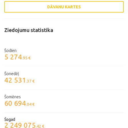
DĀVANU KARTES
Ziedojumu statistika
Šodien
5 274
.95 €
Šonedēļ
42 531
.37 €
Šomēnes
60 694
.04 €
Šogad
2 249 075
.42 €