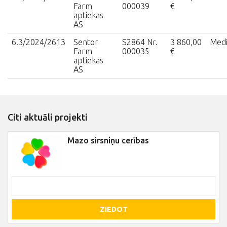
Farm
000039
€
aptiekas
AS
6.3/2024/2613
Sentor
S2864 Nr.
3 860,00
Medi
Farm
000035
€
aptiekas
AS
Citi aktuāli projekti
Mazo sirsniņu cerības
ZIEDOT