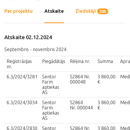
Par projektu
Atskaite
Ziedotāji
205
Atskaite 02.12.2024
Septembris - novembris 2024
Reģistrācijas
Piegādātājs
Rēķina nr.
Summa
Apra
nr.
6.3/2024/3281
Sentor
S2864 Nr.
3 860,00
Medi
Farm
000048
€
aptiekas
AS
6.3/2024/3034
Sentor
S2864
3 860,00
Medi
Farm
Nr. 000044
€
aptiekas
AS
6.3/2024/2830
Sentor
S2864 Nr.
3 860,00
Medi