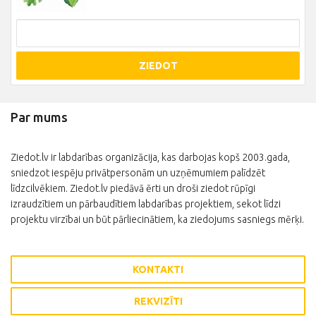
ZIEDOT
Par mums
Ziedot.lv ir labdarības organizācija, kas darbojas kopš 2003.gada,
sniedzot iespēju privātpersonām un uzņēmumiem palīdzēt
līdzcilvēkiem. Ziedot.lv piedāvā ērti un droši ziedot rūpīgi
izraudzītiem un pārbaudītiem labdarības projektiem, sekot līdzi
projektu virzībai un būt pārliecinātiem, ka ziedojums sasniegs mērķi.
KONTAKTI
REKVIZĪTI