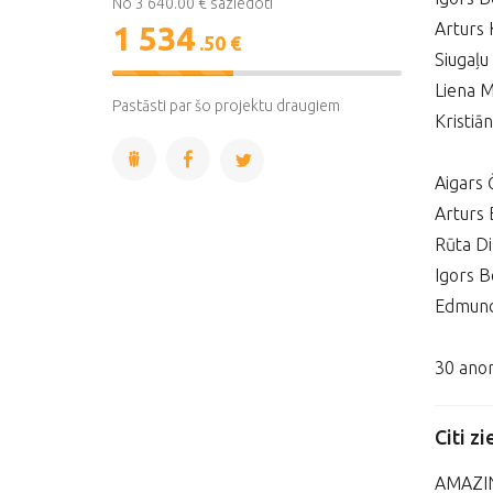
No 3 640.00 € saziedoti
Arturs 
1 534
.50 €
Siugaļu
42%
Liena M
Complete
Pastāsti par šo projektu draugiem
Kristiā
Aigars 
Arturs
Rūta D
Igors B
Edmund
30 anon
Citi zi
AMAZIN