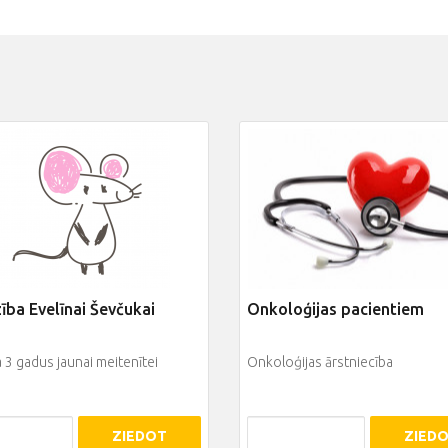
ība Evelīnai Ševčukai
Onkoloģijas pacientiem
a 3 gadus jaunai meitenītei
Onkoloģijas ārstniecība
ZIEDOT
ZIED