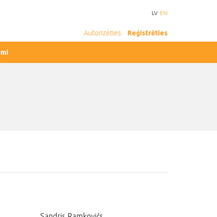
LV
EN
Autorizēties
Reģistrēties
umi
Sandris Ramkovičs