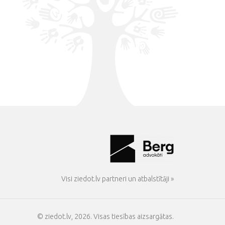
Visi ziedot.lv partneri un atbalstītāji »
© ziedot.lv, 2026. Visas tiesības aizsargātas.