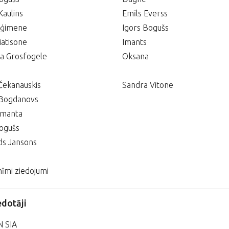
Kaulins
Emīls Everss
 ģimene
Igors Bogušs
atisone
Imants
na Grosfogele
Oksana
Čekanauskis
Sandra Vitone
 Bogdanovs
imanta
ogušs
s Jansons
īmi ziedojumi
edotāji
 SIA