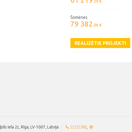
61 219
.39 €
Šomēnes
79 382
.06 €
REALIZĒTIE PROJEKTI
lpils iela 2c, Rīga, LV-1007, Latvija
|
,
22322380