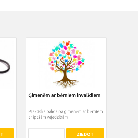
Ģimenēm ar bērniem invalīdiem
Praktiska palīdzība ģimenēm ar bērniem
ar īpašām vajadzībām
OT
ZIEDOT