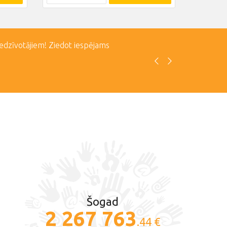
iedzīvotājiem! Ziedot iespējams
Šogad
2 267 763
.44 €