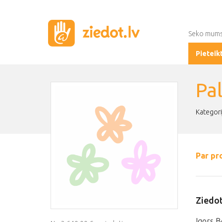
Seko mum
Pieteik
Pa
Kategori
Par pr
Ziedot
Igors B