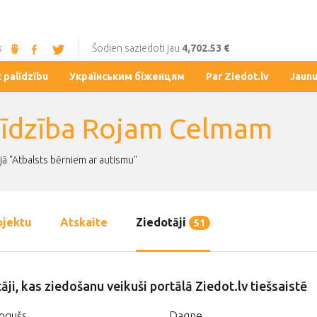
s
Šodien saziedoti jau
4,702.53 €
t palīdzību
Українським біженцям
Par Ziedot.lv
Jaun
līdzība Rojam Celmam
jā "Atbalsts bērniem ar autismu"
ojektu
Atskaite
Ziedotāji
51
āji, kas ziedošanu veikuši portālā Ziedot.lv tiešsaistē
ogušs
Dagne