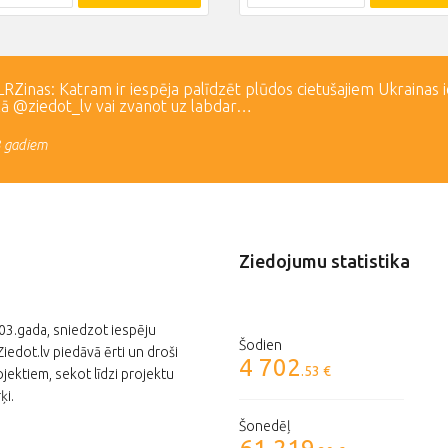
Zinas: Katram ir iespēja palīdzēt plūdos cietušajiem Ukrainas 
lā @ziedot_lv vai zvanot uz labdar…
3 gadiem
Ziedojumu statistika
003.gada, sniedzot iespēju
Šodien
edot.lv piedāvā ērti un droši
4 702
.53 €
jektiem, sekot līdzi projektu
ķi.
Šonedēļ