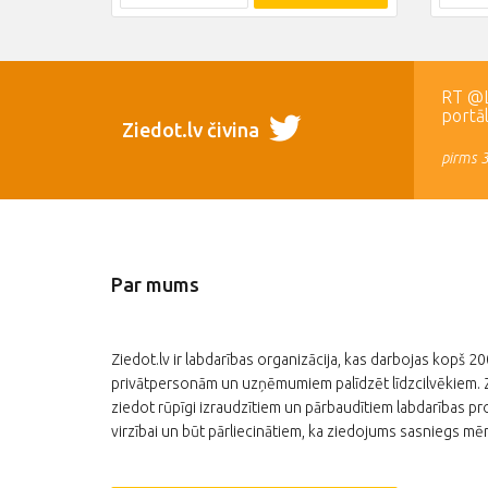
RT @LR
portā
Ziedot.lv čivina
pirms 
Par mums
Ziedot.lv ir labdarības organizācija, kas darbojas kopš 2
privātpersonām un uzņēmumiem palīdzēt līdzcilvēkiem. Zi
ziedot rūpīgi izraudzītiem un pārbaudītiem labdarības pro
virzībai un būt pārliecinātiem, ka ziedojums sasniegs mēr